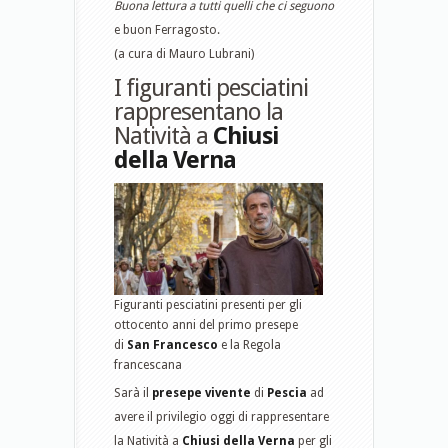
Buona lettura a tutti quelli che ci seguono
e buon Ferragosto.
(a cura di Mauro Lubrani)
I figuranti pesciatini
rappresentano la
Natività a
Chiusi
della Verna
Figuranti pesciatini presenti per gli
ottocento anni del primo presepe
di
San Francesco
e la Regola
francescana
Sarà il
presepe vivente
di
Pescia
ad
avere il privilegio oggi di rappresentare
la Natività a
Chiusi della Verna
per gli