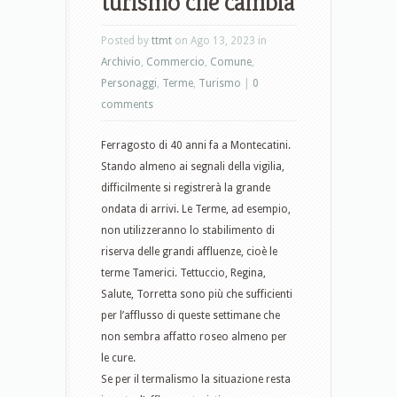
turismo che cambia
Posted by
ttmt
on Ago 13, 2023 in
Archivio
,
Commercio
,
Comune
,
Personaggi
,
Terme
,
Turismo
|
0
comments
Ferragosto di 40 anni fa a Montecatini.
Stando almeno ai segnali della vigilia,
difficilmente si registrerà la grande
ondata di arrivi. Le Terme, ad esempio,
non utilizzeranno lo stabilimento di
riserva delle grandi affluenze, cioè le
terme Tamerici. Tettuccio, Regina,
Salute, Torretta sono più che sufficienti
per l’afflusso di queste settimane che
non sembra affatto roseo almeno per
le cure.
Se per il termalismo la situazione resta