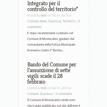
Integrato per il
controllo del territorio”
Posted by
ttmt
on Feb 21, 2019 in
Comune
,
News
,
Sicurezza
,
Territorio
|
0
comments
E’ stato recentemente costituito nel
Comune di Montecatini, guidato dal
comandante della Polizia Municipale
Domenico Gatto il “Nucleo...
Bando del Comune per
l’assunzione di sette
vigili: scade il 28
febbraio
Posted by
ttmt
on Feb 21, 2019 in
Comune
,
Sicurezza
|
0 comments
Il Comune di Montecatini rende noto
che è stato pubblicato sul sito dell’ente il