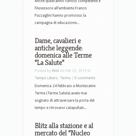
Anche quest’anno l’ufficio competente e
l’Assessore all’ambiente Franco
Pazzaglini hanno promosso la
campagna di educazione...
Dame, cavalieri e
antiche leggende:
domenica alle Terme
“La Salute”
Posted by
ttmt
on Feb 23, 2019 in
Tempo Libero
,
Terme
|
0 comments
Domenica 24 febbraio a Montecatini
Terme (Terme Salute) avete mai
sognato di attraversare la porta del
tempo e ritrovarvi catapultati...
Blitz alla stazione e al
mercato del “Nucleo