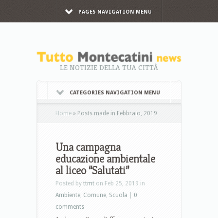
PAGES NAVIGATION MENU
LE NOTIZIE DELLA TUA CITTÀ
CATEGORIES NAVIGATION MENU
Home
»
Posts made in Febbraio, 2019
Una campagna
educazione ambientale
al liceo “Salutati”
Posted by
ttmt
on Feb 25, 2019 in
Ambiente
,
Comune
,
Scuola
|
0
comments