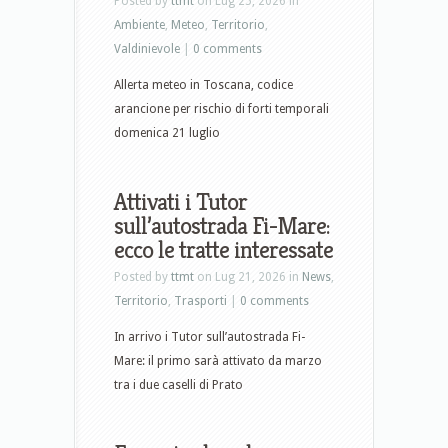
Posted by
ttmt
on Lug 25, 2026 in
Ambiente
,
Meteo
,
Territorio
,
Valdinievole
|
0 comments
Allerta meteo in Toscana, codice
arancione per rischio di forti temporali
domenica 21 luglio
Attivati i Tutor
sull’autostrada Fi-Mare:
ecco le tratte interessate
Posted by
ttmt
on Lug 21, 2026 in
News
,
Territorio
,
Trasporti
|
0 comments
In arrivo i Tutor sull’autostrada Fi-
Mare: il primo sarà attivato da marzo
tra i due caselli di Prato