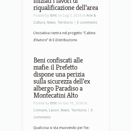
iniziati i lavori di
riqualificazione dell’area
Posted by
ttmt
on Lug 3, 2026 in
Arte &
Cultura
,
News
,
Territorio
|
0 comments
L’iniziativa rientra nel progetto “Cabine
d’Autore” di E-Distribuzione
Beni confiscati alle
mafie: il Prefetto
dispone una perizia
sulla sicurezza dell’ex
albergo Paradiso a
Montecatini Alto
Posted by
ttmt
on Giu 18, 2026 in
Comune
,
Lavori
,
News
,
Territorio
|
0
comments
Qualcosa si sta muovendo per l’ex-