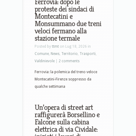
Ferrovia: dopo le
proteste dei sindaci di
Montecatini e
Monsummano due treni
veloci fermano alla
stazione termale
Posted by
ttmt
on Lug 18, 2026 in
Comune
,
News
,
Territorio
,
Trasporti
,
Valdinievole
|
2 comments
Ferrovia: la polemica del treno veloce
Montecatini-Firenze soppresso da
qualche settimana
Un’opera di street art
raffigurerà Borsellino e
Falcone sulla cabina
elettrica di via Cividale: