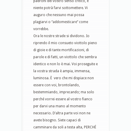
padroni del vostro senso critico, e
niente potrà farvi sottomettere. Vi
auguro che nessuno mai possa
plagiarvi o “addomesticare” come
vorrebbe.
Ora le nostre strade si dividono. Io
riprendo il mio consueto viottolo pieno
di gioie e di tante mortificazioni, di
parole e di fatti, un viottolo che sembra
identico e non lo è mai. Voi proseguite e
la vostra strada è ampia, immensa,
luminosa. È vero che mi dispiace non
essere con voi, brontolando,
bestemmiando, imprecando; ma solo
perché vorrei essere al vostro fianco
per darvi una mano al momento
necessario. D’altra parte voi non ne
avete bisogno. Siete capaci di
camminare da soli a testa alta, PERCHÉ