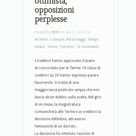
ottimista,
opposizioni
perplesse
Posted by
ttmt
on Giu 11, 2023 in
Archivio
,
Comune
,
Personaggi
,
Tempo
Libero
,
Terme
,
Turismo
|
0 comments
I creditori hanno approvato il piano
di concordato per le Terme: 18 classi di
creditori su 20 hanno espresso parere
favorevole. Si tratta di una
maggioranza piuttosto ampia che non
lascia alcun dubbio sulla scelta. Nel giro
di un mese, la magistratura
comunicherà alle Terme e ai creditori la
decisione definitiva, attraverso
l’emissione di un decreto.
La decisione ha ottenuto reazioni di