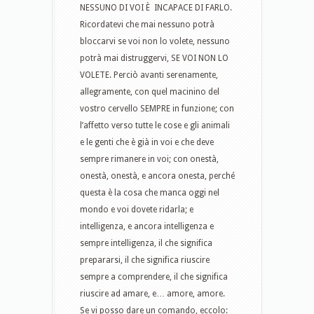
NESSUNO DI VOI È INCAPACE DI FARLO.
Ricordatevi che mai nessuno potrà
bloccarvi se voi non lo volete, nessuno
potrà mai distruggervi, SE VOI NON LO
VOLETE. Perciò avanti serenamente,
allegramente, con quel macinino del
vostro cervello SEMPRE in funzione; con
l’affetto verso tutte le cose e gli animali
e le genti che è già in voi e che deve
sempre rimanere in voi; con onestà,
onestà, onestà, e ancora onesta, perché
questa è la cosa che manca oggi nel
mondo e voi dovete ridarla; e
intelligenza, e ancora intelligenza e
sempre intelligenza, il che significa
prepararsi, il che significa riuscire
sempre a comprendere, il che significa
riuscire ad amare, e… amore, amore.
Se vi posso dare un comando, eccolo: