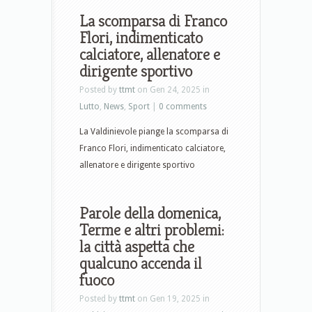
La scomparsa di Franco
Flori, indimenticato
calciatore, allenatore e
dirigente sportivo
Posted by
ttmt
on Gen 24, 2025 in
Lutto
,
News
,
Sport
|
0 comments
La Valdinievole piange la scomparsa di
Franco Flori, indimenticato calciatore,
allenatore e dirigente sportivo
Parole della domenica,
Terme e altri problemi:
la città aspetta che
qualcuno accenda il
fuoco
Posted by
ttmt
on Gen 19, 2025 in