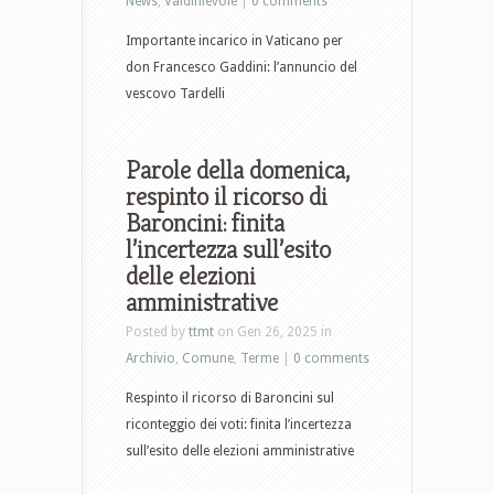
News
,
Valdinievole
|
0 comments
Importante incarico in Vaticano per
don Francesco Gaddini: l’annuncio del
vescovo Tardelli
Parole della domenica,
respinto il ricorso di
Baroncini: finita
l’incertezza sull’esito
delle elezioni
amministrative
Posted by
ttmt
on Gen 26, 2025 in
Archivio
,
Comune
,
Terme
|
0 comments
Respinto il ricorso di Baroncini sul
riconteggio dei voti: finita l’incertezza
sull’esito delle elezioni amministrative