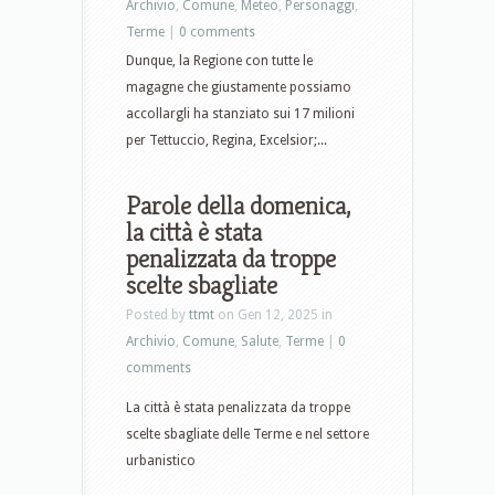
Archivio
,
Comune
,
Meteo
,
Personaggi
,
Terme
|
0 comments
Dunque, la Regione con tutte le
magagne che giustamente possiamo
accollargli ha stanziato sui 17 milioni
per Tettuccio, Regina, Excelsior;...
Parole della domenica,
la città è stata
penalizzata da troppe
scelte sbagliate
Posted by
ttmt
on Gen 12, 2025 in
Archivio
,
Comune
,
Salute
,
Terme
|
0
comments
La città è stata penalizzata da troppe
scelte sbagliate delle Terme e nel settore
urbanistico