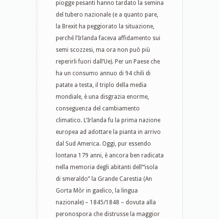
piogge pesanti hanno tardato la semina
del tubero nazionale (e a quanto pare,
la Brexit ha peggiorato la situazione,
perché l’Irlanda faceva affidamento sui
semi scozzesi, ma ora non può più
reperirli fuori dall’Ue). Per un Paese che
ha un consumo annuo di 94 chili di
patate a testa, il triplo della media
mondiale, è una disgrazia enorme,
conseguenza del cambiamento
climatico. L’Irlanda fu la prima nazione
europea ad adottare la pianta in arrivo
dal Sud America. Oggi, pur essendo
lontana 179 anni, è ancora ben radicata
nella memoria degli abitanti dell’“isola
di smeraldo” la Grande Carestia (An
Gorta Mòr in gaelico, la lingua
nazionale) – 1845/1848 – dovuta alla
peronospora che distrusse la maggior