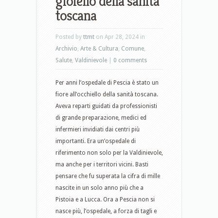
gioiello della sanità
toscana
Posted by
ttmt
on Apr 28, 2024 in
Archivio
,
Arte & Cultura
,
Comune
,
Salute
,
Valdinievole
|
0 comments
Per anni l’ospedale di Pescia è stato un
fiore all’occhiello della sanità toscana.
Aveva reparti guidati da professionisti
di grande preparazione, medici ed
infermieri invidiati dai centri più
importanti. Era un’ospedale di
riferimento non solo per la Valdinievole,
ma anche per i territori vicini. Basti
pensare che fu superata la cifra di mille
nascite in un solo anno più che a
Pistoia e a Lucca. Ora a Pescia non si
nasce più, l’ospedale, a forza di tagli e