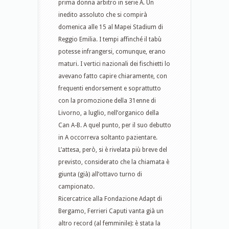
prima donna arbitro in serie A. Un
inedito assoluto che si compirà
domenica alle 15 al Mapei Stadium di
Reggio Emilia. I tempi affinché il tabù
potesse infrangersi, comunque, erano
maturi. I vertici nazionali dei fischietti lo
avevano fatto capire chiaramente, con
frequenti endorsement e soprattutto
con la promozione della 31enne di
Livorno, a luglio, nell’organico della
Can A-B. A quel punto, per il suo debutto
in A occorreva soltanto pazientare.
L’attesa, però, si è rivelata più breve del
previsto, considerato che la chiamata è
giunta (già) all’ottavo turno di
campionato.
Ricercatrice alla Fondazione Adapt di
Bergamo, Ferrieri Caputi vanta già un
altro record (al femminile): è stata la