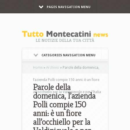
PAGES NAVIGATION MENU
LE NOTIZIE DELLA TUA CITTÀ
CATEGORIES NAVIGATION MENU
Home
»
Archivio
»
Parole della domenica,
l’azienda Polli compie 150 anni: è un fiore
Parole della
all’occhiello per la Valdinievole e per l’Italia
domenica, l’azienda
Polli compie 150
anni: è un fiore
all’occhiello per la