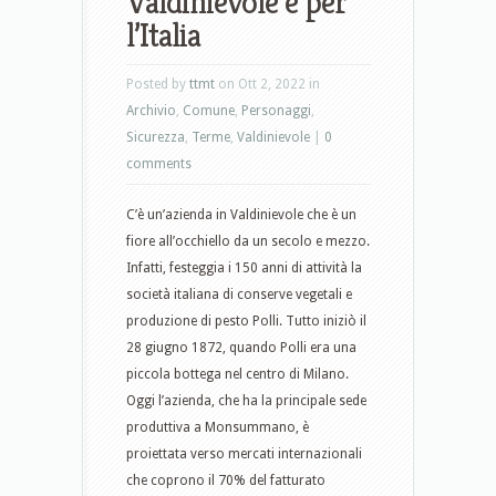
Valdinievole e per
l’Italia
Posted by
ttmt
on Ott 2, 2022 in
Archivio
,
Comune
,
Personaggi
,
Sicurezza
,
Terme
,
Valdinievole
|
0
comments
C’è un’azienda in Valdinievole che è un
fiore all’occhiello da un secolo e mezzo.
Infatti, festeggia i 150 anni di attività la
società italiana di conserve vegetali e
produzione di pesto Polli. Tutto iniziò il
28 giugno 1872, quando Polli era una
piccola bottega nel centro di Milano.
Oggi l’azienda, che ha la principale sede
produttiva a Monsummano, è
proiettata verso mercati internazionali
che coprono il 70% del fatturato