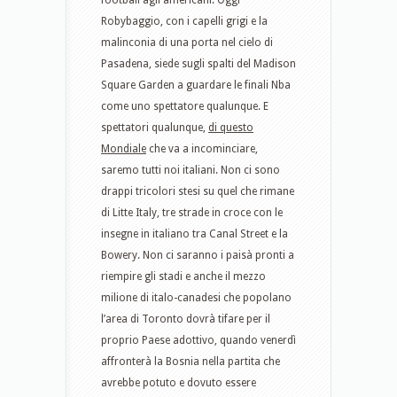
football agli americani. Oggi
Robybaggio, con i capelli grigi e la
malinconia di una porta nel cielo di
Pasadena, siede sugli spalti del Madison
Square Garden a guardare le finali Nba
come uno spettatore qualunque. E
spettatori qualunque,
di questo
Mondiale
che va a incominciare,
saremo tutti noi italiani. Non ci sono
drappi tricolori stesi su quel che rimane
di Litte Italy, tre strade in croce con le
insegne in italiano tra Canal Street e la
Bowery. Non ci saranno i paisà pronti a
riempire gli stadi e anche il mezzo
milione di italo-canadesi che popolano
l’area di Toronto dovrà tifare per il
proprio Paese adottivo, quando venerdì
affronterà la Bosnia nella partita che
avrebbe potuto e dovuto essere