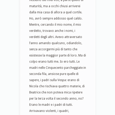
nessuno dei miei voti, a parte quello di
maturità, ma a occhi chiusi arriverei
dalla mia casa di allora a quel cortile.
Ho, avrò sempre addosso quel caldo.
Mentre, cercando il mio nome, il mio
verdetto, trovavo anche i nomi, i
verdetti degli altri. Avevo attraversato
l’anno amando qualcuno, odiandolo,
senza accorgermi più di tanto che
esistesse la maggior parte di loro. Ma di
colpo erano tutti me. Io ero tutti. Le
madri nelle Cinquecento parcheggiate in
seconda fila, ansiose pure quelle di
sapere, i padri sulla Vespa: erano di
Nicola che rischiava quattro materie, di
Beatrice che non poteva mica ripetere
per la terza volta il secondo anno, no?
Erano le madri e i padri di tutti.
Arrivavano violenti, i quadri,