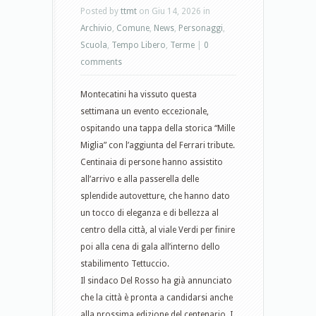
Posted by
ttmt
on Giu 14, 2026 in
Archivio
,
Comune
,
News
,
Personaggi
,
Scuola
,
Tempo Libero
,
Terme
|
0
comments
Montecatini ha vissuto questa
settimana un evento eccezionale,
ospitando una tappa della storica “Mille
Miglia” con l’aggiunta del Ferrari tribute.
Centinaia di persone hanno assistito
all’arrivo e alla passerella delle
splendide autovetture, che hanno dato
un tocco di eleganza e di bellezza al
centro della città, al viale Verdi per finire
poi alla cena di gala all’interno dello
stabilimento Tettuccio.
Il sindaco Del Rosso ha già annunciato
che la città è pronta a candidarsi anche
alla prossima edizione del centenario. I