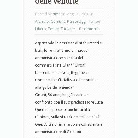
delle vendite
Posted by
ttmt
on Mag 31, 2026 in
Archivio
,
Comune
,
Personaggi
,
Tempo
Libero
,
Terme
,
Turismo
|
0 comments
Aspettando la cessione di stabilimenti e
beni, le Terme
hanno un nuovo
amministratore: si tratta del
commercialista Gianni Gironi.
L’assemblea dei soci, Regione e
Comune, ha ufficializzato la nomina
alla guida dell’azienda.
Gironi, 56 anni, ha già avuto un
confronto con il suo predecessore Luca
Quercioli, presente anche lui alla
riunione, sulla situazione della società.
Quest’ultimo rimane come consulente e
amministratore di Gestioni