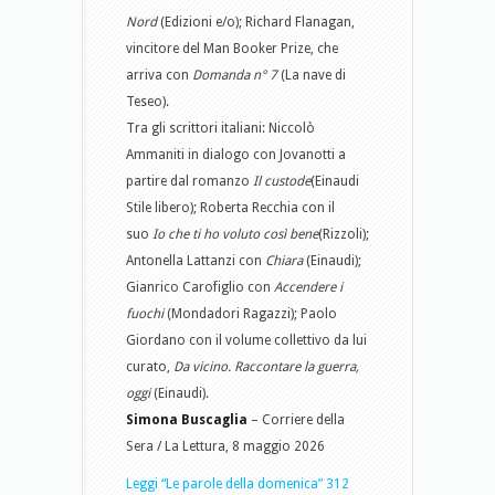
Nord
(Edizioni e/o); Richard Flanagan,
vincitore del Man Booker Prize, che
arriva con
Domanda n° 7
(La nave di
Teseo).
Tra gli scrittori italiani: Niccolò
Ammaniti in dialogo con Jovanotti a
partire dal romanzo
Il custode
(Einaudi
Stile libero); Roberta Recchia con il
suo
Io che ti ho voluto così bene
(Rizzoli);
Antonella Lattanzi con
Chiara
(Einaudi);
Gianrico Carofiglio con
Accendere i
fuochi
(Mondadori Ragazzi); Paolo
Giordano con il volume collettivo da lui
curato,
Da vicino. Raccontare la guerra,
oggi
(Einaudi).
Simona Buscaglia
– Corriere della
Sera / La Lettura, 8 maggio 2026
Leggi “Le parole della domenica” 312