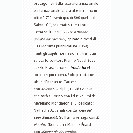
protagonisti della letteratura nazionale
e internazionale, che si alterneranno in
oltre 2.700 eventi (più di 500 quelli del
Salone Off, spalmati sul territorio.
Tema scelto per il 2026:
Il mondo
salvato dai ragazzini
, ispirato ai versi di
Elsa Morante pubblicati nel 1968).
Tanti gli ospiti internazionali, tra i quali
spicca lo scrittore Premio Nobel 2025
László Krasznahorkai
(nella foto)
, con i
loro libri più recenti. Solo per citarne
alcuni: Emmanuel Carrère
con
Kolchoz
(Adelphi); David Grossman
che sarà a Torino con i due volumi del
Meridiano Mondadori a lui dedicato;
Nathacha Appanah con
La notte del
cuore
(Einaudi); Guillermo Arriaga con
El
Hombre
(Bompiani); Mathias Énard
con
Malinconia dei confini.