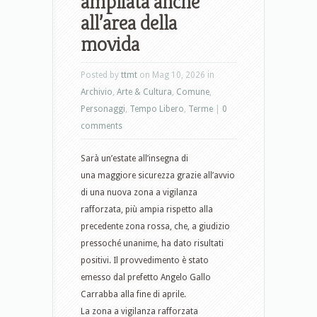
ampliata anche
all’area della
movida
Posted by
ttmt
on Mag 10, 2026 in
Archivio
,
Arte & Cultura
,
Comune
,
Personaggi
,
Tempo Libero
,
Terme
|
0
comments
Sarà un’estate all’insegna di
una maggiore sicurezza grazie all’avvio
di una nuova zona a vigilanza
rafforzata, più ampia rispetto alla
precedente zona rossa, che, a giudizio
pressoché unanime, ha dato risultati
positivi. Il provvedimento è stato
emesso dal prefetto Angelo Gallo
Carrabba alla fine di aprile.
La zona a vigilanza rafforzata