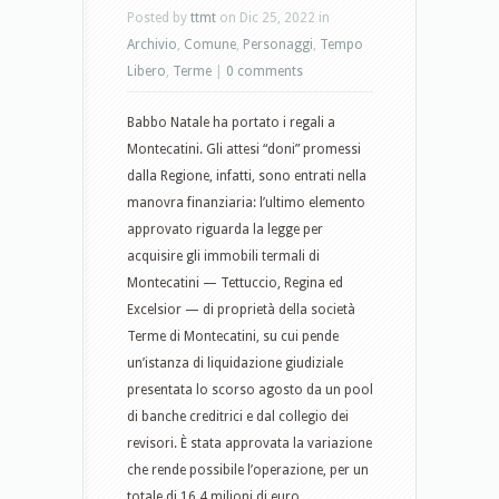
Posted by
ttmt
on Dic 25, 2022 in
Archivio
,
Comune
,
Personaggi
,
Tempo
Libero
,
Terme
|
0 comments
Babbo Natale ha portato i regali a
Montecatini. Gli attesi “doni” promessi
dalla Regione, infatti, sono entrati nella
manovra finanziaria: l’ultimo elemento
approvato riguarda la legge per
acquisire gli immobili termali di
Montecatini — Tettuccio, Regina ed
Excelsior — di proprietà della società
Terme di Montecatini, su cui pende
un’istanza di liquidazione giudiziale
presentata lo scorso agosto da un pool
di banche creditrici e dal collegio dei
revisori. È stata approvata la variazione
che rende possibile l’operazione, per un
totale di 16,4 milioni di euro.