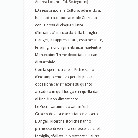
Andrea Lottini – Ed. Settegiorni)
L’Assessorato alla Cultura, aderendovi,
ha desiderato onorare tale Giornata
con la posa di cinque “Pietre
d’Inciampo” in ricordo della famiglia
D’Angeli, a rappresentare, essa per tutte,
le famiglie di origine ebraica residenti a
Montecatini Terme deportate nei campi
di sterminio.
Con la speranza che le Pietre siano
d’inciampo emotivo per chi passa e
occasione per riflettere su quanto
accaduto in quel luogo e in quella data,
al fine di non dimenticare.
Le Pietre saranno posate in Viale
Grocco dove si è accertato vivessero i
D’Angeli. Ricerche storiche hanno
permesso di venire a conoscenza che la
famiglia, sfollata in Montecatini, si era