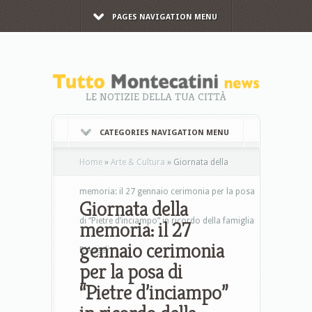
PAGES NAVIGATION MENU
LE NOTIZIE DELLA TUA CITTÀ
CATEGORIES NAVIGATION MENU
Home
»
Arte & Cultura
»
Giornata della
memoria: il 27 gennaio cerimonia per la posa
Giornata della
di “Pietre d’inciampo” in ricordo della famiglia
memoria: il 27
gennaio cerimonia
D’Angeli
per la posa di
“Pietre d’inciampo”