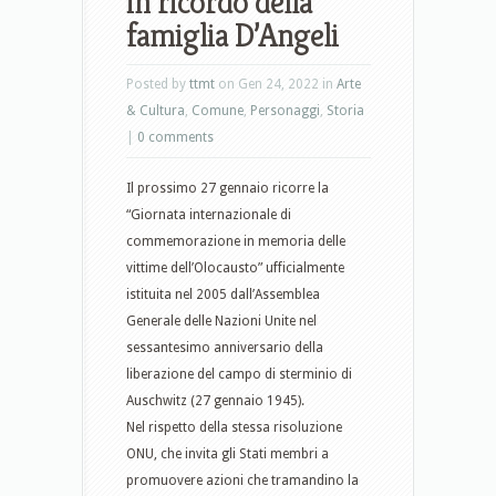
in ricordo della
famiglia D’Angeli
Posted by
ttmt
on Gen 24, 2022 in
Arte
& Cultura
,
Comune
,
Personaggi
,
Storia
|
0 comments
Il prossimo 27 gennaio ricorre la
“Giornata internazionale di
commemorazione in memoria delle
vittime dell’Olocausto” ufficialmente
istituita nel 2005 dall’Assemblea
Generale delle Nazioni Unite nel
sessantesimo anniversario della
liberazione del campo di sterminio di
Auschwitz (27 gennaio 1945).
Nel rispetto della stessa risoluzione
ONU, che invita gli Stati membri a
promuovere azioni che tramandino la