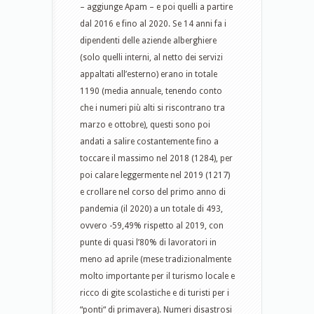
– aggiunge Apam – e poi quelli a partire
dal 2016 e fino al 2020. Se 14 anni fa i
dipendenti delle aziende alberghiere
(solo quelli interni, al netto dei servizi
appaltati all’esterno) erano in totale
1190 (media annuale, tenendo conto
che i numeri più alti si riscontrano tra
marzo e ottobre), questi sono poi
andati a salire costantemente fino a
toccare il massimo nel 2018 (1284), per
poi calare leggermente nel 2019 (1217)
e crollare nel corso del primo anno di
pandemia (il 2020) a un totale di 493,
ovvero -59,49% rispetto al 2019, con
punte di quasi l’80% di lavoratori in
meno ad aprile (mese tradizionalmente
molto importante per il turismo locale e
ricco di gite scolastiche e di turisti per i
“ponti“ di primavera). Numeri disastrosi