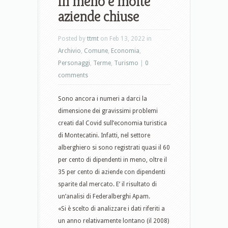
in meno e molte
aziende chiuse
Posted by
ttmt
on Feb 13, 2022 in
Archivio
,
Comune
,
Economia
,
Personaggi
,
Terme
,
Turismo
|
0
comments
Sono ancora i numeri a darci la
dimensione dei gravissimi problemi
creati dal Covid sull’economia turistica
di Montecatini. Infatti, nel settore
alberghiero si sono registrati quasi il 60
per cento di dipendenti in meno, oltre il
35 per cento di aziende con dipendenti
sparite dal mercato. E’ il risultato di
un’analisi di Federalberghi Apam.
«Si è scelto di analizzare i dati riferiti a
un anno relativamente lontano (il 2008)