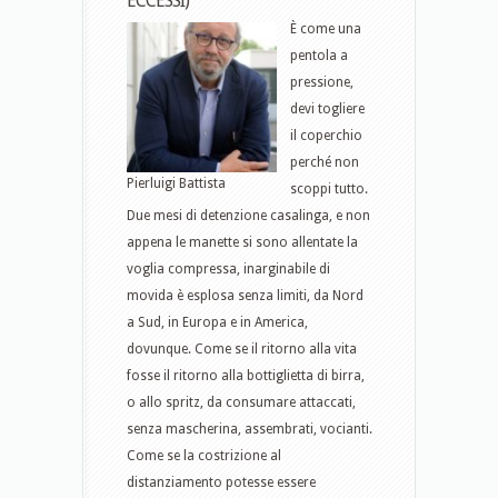
ECCESSI)
È come una
pentola a
pressione,
devi togliere
il coperchio
perché non
Pierluigi Battista
scoppi tutto.
Due mesi di detenzione casalinga, e non
appena le manette si sono allentate la
voglia compressa, inarginabile di
movida è esplosa senza limiti, da Nord
a Sud, in Europa e in America,
dovunque. Come se il ritorno alla vita
fosse il ritorno alla bottiglietta di birra,
o allo spritz, da consumare attaccati,
senza mascherina, assembrati, vocianti.
Come se la costrizione al
distanziamento potesse essere