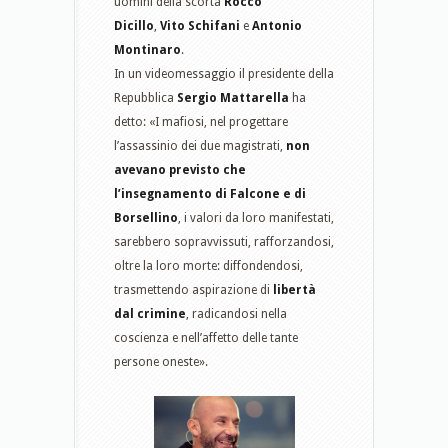
uomini della scorta
Rocco
Dicillo
,
Vito Schifani
e
Antonio
Montinaro
.
In un videomessaggio il presidente della
Repubblica
Sergio Mattarella
ha
detto: «I mafiosi, nel progettare
l’assassinio dei due magistrati,
non
avevano previsto che
l’insegnamento di Falcone e di
Borsellino
, i valori da loro manifestati,
sarebbero sopravvissuti, rafforzandosi,
oltre la loro morte: diffondendosi,
trasmettendo aspirazione di
libertà
dal crimine
, radicandosi nella
coscienza e nell’affetto delle tante
persone oneste».