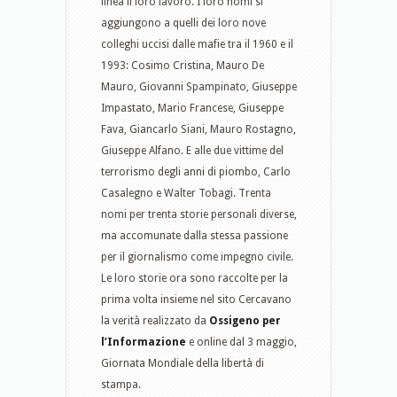
linea il loro lavoro. I loro nomi si
aggiungono a quelli dei loro nove
colleghi uccisi dalle mafie tra il 1960 e il
1993: Cosimo Cristina, Mauro De
Mauro, Giovanni Spampinato, Giuseppe
Impastato, Mario Francese, Giuseppe
Fava, Giancarlo Siani, Mauro Rostagno,
Giuseppe Alfano. E alle due vittime del
terrorismo degli anni di piombo, Carlo
Casalegno e Walter Tobagi. Trenta
nomi per trenta storie personali diverse,
ma accomunate dalla stessa passione
per il giornalismo come impegno civile.
Le loro storie ora sono raccolte per la
prima volta insieme nel sito Cercavano
la verità realizzato da
Ossigeno per
l’Informazione
e online dal 3 maggio,
Giornata Mondiale della libertà di
stampa.