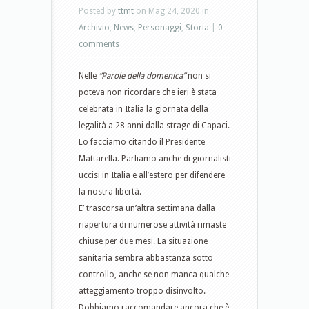
Posted by
ttmt
on Mag 24, 2020 in
Archivio
,
News
,
Personaggi
,
Storia
|
0
comments
Nelle
“Parole della domenica”
non si
poteva non ricordare che ieri è stata
celebrata in Italia la giornata della
legalità a 28 anni dalla strage di Capaci.
Lo facciamo citando il Presidente
Mattarella. Parliamo anche di giornalisti
uccisi in Italia e all’estero per difendere
la nostra libertà.
E’ trascorsa un’altra settimana dalla
riapertura di numerose attività rimaste
chiuse per due mesi. La situazione
sanitaria sembra abbastanza sotto
controllo, anche se non manca qualche
atteggiamento troppo disinvolto.
Dobbiamo raccomandare ancora che è