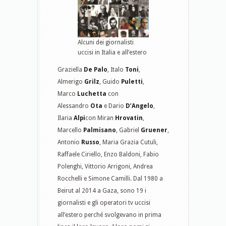
Alcuni dei giornalisti
uccisi in Italia e all’estero
Graziella
De Palo
, Italo
Toni
,
Almerigo
Grilz
, Guido
Puletti
,
Marco
Luchetta
con
Alessandro
Ota
e Dario
D’Angelo
,
Ilaria
Alpi
con Miran
Hrovatin
,
Marcello
Palmisano
, Gabriel
Gruener
,
Antonio
Russo
, Maria Grazia Cutuli,
Raffaele Ciriello, Enzo Baldoni, Fabio
Polenghi, Vittorio Arrigoni, Andrea
Rocchelli e Simone Camilli. Dal 1980 a
Beirut al 2014 a Gaza, sono 19 i
giornalisti e gli operatori tv uccisi
all’estero perché svolgevano in prima