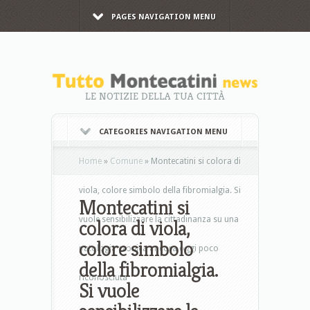
PAGES NAVIGATION MENU
LE NOTIZIE DELLA TUA CITTÀ
CATEGORIES NAVIGATION MENU
Home
»
Comune
»
Montecatini si colora di
viola, colore simbolo della fibromialgia. Si
Montecatini si
vuole sensibilizzare la cittadinanza su una
colora di viola,
colore simbolo
patologia cronica ancora oggi poco
della fibromialgia.
riconosciuta
Si vuole