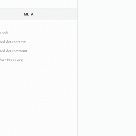
META
ccedi
eed dei contenuti
eed dei commenti
ordPress.org