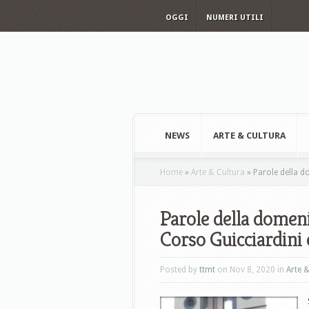
OGGI
NUMERI UTILI
NEWS
ARTE & CULTURA
Home
»
Arte & Cultura
»
Parole della do
Parole della domeni
Corso Guicciardini e
Posted by
ttmt
on Nov 8, 2020 in
Arte 