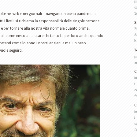
p
d
T
lte nel web e nei giornali – navigano in piena pandemia di
ti i livelli si richiama la responsabilità delle singole persone
S
F
us e per tornare alla nostra vita normale quanto prima.
d
ali come invito ad aiutare chi tanto fa per loro anche quando
b
ortanti come lo sono i nostri anziani e mai un peso.
T
uole seguirci.
p
a
C
i
i
c
f
C
i
i
c
f