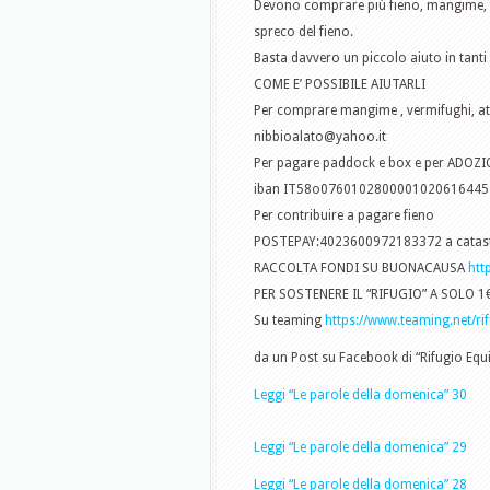
Devono comprare più fieno, mangime, far
spreco del fieno.
Basta davvero un piccolo aiuto in tanti 
COME E’ POSSIBILE AIUTARLI
Per comprare mangime , vermifughi, attr
nibbioalato@yahoo.it
Per pagare paddock e box e per ADOZI
iban IT58o0760102800001020616445 in
Per contribuire a pagare fieno
POSTEPAY:4023600972183372 a catastin
RACCOLTA FONDI SU BUONACAUSA
htt
PER SOSTENERE IL “RIFUGIO” A SOLO 1€
Su teaming
https://www.teaming.net/ri
da un Post su Facebook di “Rifugio Equ
Leggi “Le parole della domenica” 30
Leggi “Le parole della domenica” 29
Leggi “Le parole della domenica” 28