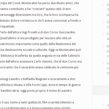
colpa del Covid. Montecatini ha perso due illustri amici, che
D
hanno contribuito a far “crescere” questa città. Erano
“
p
personaggi diversissimi tra loro, ma la loro scomparsa ha
destato dolore e tristezza in chi li aveva conosciuti a fondo e
G
e
frequentati.
Parlo dell’attore Gigi Proietti e di don Corso Guicciardini.
F
Quest’ultimo si era prodigato per lasciare alla città un
d
patrimonio importante come quello della Madonnina del
M
cisa destinazione sociale e culturale. Oggi se Montecatini può
l
r
iblioteca (trasferita da quella angusta in via delle Saline) lo
ione dell’allora assessore Carlo Vannini, che di don Corso era
L
ore tanto che il sacerdote aveva celebrato le cerimonie più
s
d
 coniugi Leandro e Raffaella Magnani e sicuramente a don
iblioteca situata a Villa Forini Lippi, dove in tempo di guerra
 bambini ebrei, oggi porta proprio il nome di Leandro
o il suo nome a tanti spettacoli, film e varietà televisivi a
L
 e così Montecatini si è doverosamente unita al lutto