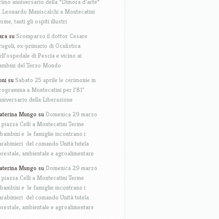
rimo anniversario della “Dimora d’arte”
i Leonardo Maniscalchi a Montecatini
erme, tanti gli ospiti illustri
ara
su
Scomparso il dottor Cesare
rugoli, ex-primario di Oculistica
ell’ospedale di Pescia e vicino ai
ambini del Terzo Mondo
oni
su
Sabato 25 aprile le cerimonie in
rogramma a Montecatini per l’81°
nniversario della Liberazione
aterina Mungo
su
Domenica 29 marzo
n piazza Celli a Montecatini Terme
 bambini e le famiglie incontrano i
arabinieri del comando Unità tutela
orestale, ambientale e agroalimentare
aterina Mungo
su
Domenica 29 marzo
n piazza Celli a Montecatini Terme
 bambini e le famiglie incontrano i
arabinieri del comando Unità tutela
orestale, ambientale e agroalimentare