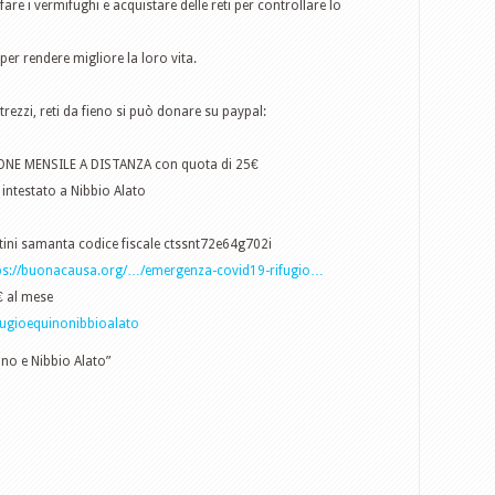
e i vermifughi e acquistare delle reti per controllare lo
per rendere migliore la loro vita.
ezzi, reti da fieno si può donare su paypal:
ONE MENSILE A DISTANZA con quota di 25€
testato a Nibbio Alato
i samanta codice fiscale ctssnt72e64g702i
ps://buonacausa.org/…/emergenza-covid19-rifugio…
 al mese
fugioequinonibbioalato
ino e Nibbio Alato”