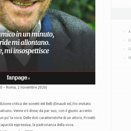
A
F
F
W
940 – Roma, 2 novembre 2020)
ione critica dei sonetti del Belli (Einaudi ed.) ho invitato
qualcuno. Venne e li disse; da par suo, con il giusto accento
o’ la voce. Delle doti caratteristiche di un attore, Proietti
capacità espressiva, la padronanza della voce.