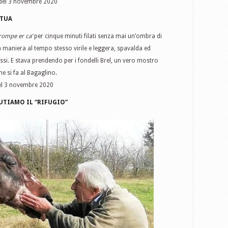
 del 3 novembre 2020
ATUA
ompe er ca’
per cinque minuti filati senza mai un’ombra di
sua maniera al tempo stesso virile e leggera, spavalda ed
lussi. E stava prendendo per i fondelli Brel, un vero mostro
 si fa al Bagaglino.
del 3 novembre 2020
IUTIAMO IL “RIFUGIO”