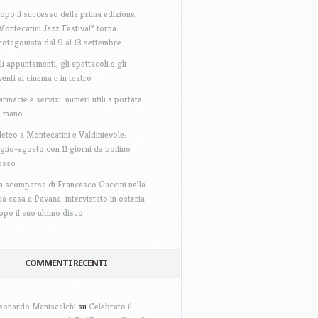
opo il successo della prima edizione,
Montecatini Jazz Festival” torna
rotagonista dal 9 al 13 settembre
li appuntamenti, gli spettacoli e gli
venti al cinema e in teatro
armacie e servizi: numeri utili a portata
i mano
eteo a Montecatini e Valdinievole:
uglio-agosto con 11 giorni da bollino
osso
a scomparsa di Francesco Guccini nella
ua casa a Pavana: intervistato in osteria
opo il suo ultimo disco
COMMENTI RECENTI
eonardo Maniscalchi
su
Celebrato il