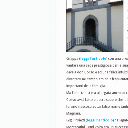
Grappa (
leggi l’articolo
) con una pre
vantare una sede prestigiosa per la sua b
deve a don Corso e ad una felice intuiz
diventato nel tempo amico e frequentat
importanti della famiglia.
Ma l’amicizia si era allargata anche ai
Corso avrà fatto piacere sapere che la b
furono nascosti sotto falso nome tanti
Magnani.
Gigi Proietti (
leggi l’articolo
) ha legat
Montecatini. Ogni volta era un successo