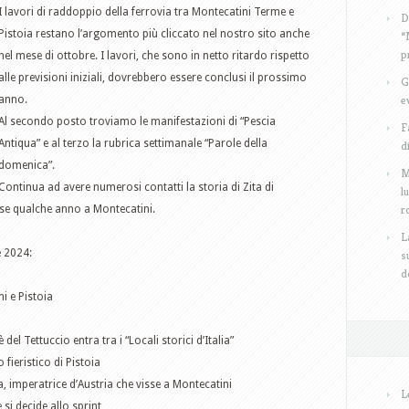
I lavori di raddoppio della ferrovia tra Montecatini Terme e
D
Pistoia restano l’argomento più cliccato nel nostro sito anche
“
p
nel mese di ottobre. I lavori, che sono in netto ritardo rispetto
alle previsioni iniziali, dovrebbero essere conclusi il prossimo
G
e
anno.
Al secondo posto troviamo le manifestazioni di “Pescia
F
Antiqua” e al terzo la rubrica settimanale “Parole della
d
domenica”.
M
Continua ad avere numerosi contatti la storia di Zita di
l
r
sse qualche anno a Montecatini.
L
e 2024:
s
d
i e Pistoia
del Tettuccio entra tra i “Locali storici d’Italia”
fieristico di Pistoia
a, imperatrice d’Austria che visse a Montecatini
L
si decide allo sprint