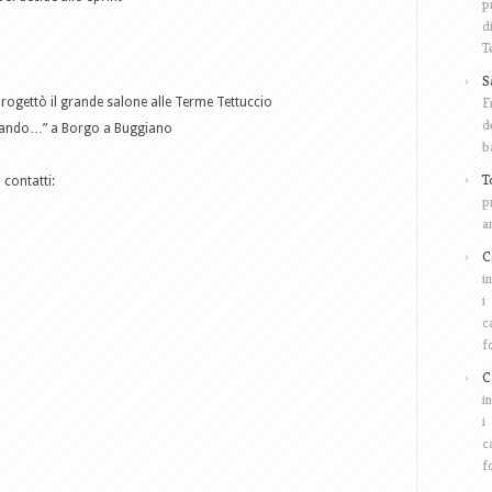
p
d
T
S
F
progettò il grande salone alle Terme Tettuccio
d
clando…” a Borgo a Buggiano
b
T
 contatti:
p
a
C
i
i
c
f
C
i
i
c
f