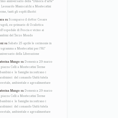
rimo anniversario della “Dimora d’arte”
i Leonardo Maniscalchi a Montecatini
erme, tanti gli ospiti illustri
ara
su
Scomparso il dottor Cesare
rugoli, ex-primario di Oculistica
ell’ospedale di Pescia e vicino ai
ambini del Terzo Mondo
oni
su
Sabato 25 aprile le cerimonie in
rogramma a Montecatini per l’81°
nniversario della Liberazione
aterina Mungo
su
Domenica 29 marzo
n piazza Celli a Montecatini Terme
 bambini e le famiglie incontrano i
arabinieri del comando Unità tutela
orestale, ambientale e agroalimentare
aterina Mungo
su
Domenica 29 marzo
n piazza Celli a Montecatini Terme
 bambini e le famiglie incontrano i
arabinieri del comando Unità tutela
orestale, ambientale e agroalimentare