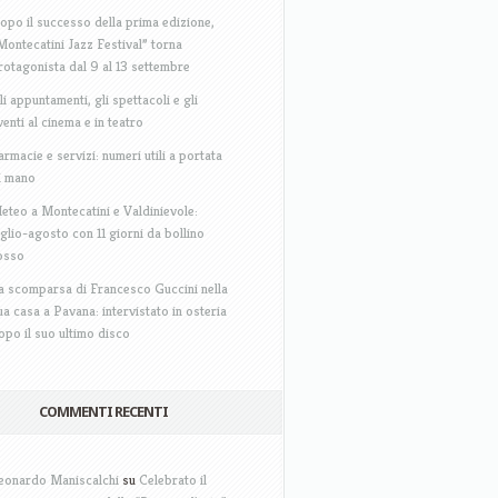
opo il successo della prima edizione,
Montecatini Jazz Festival” torna
rotagonista dal 9 al 13 settembre
li appuntamenti, gli spettacoli e gli
venti al cinema e in teatro
armacie e servizi: numeri utili a portata
i mano
eteo a Montecatini e Valdinievole:
uglio-agosto con 11 giorni da bollino
osso
a scomparsa di Francesco Guccini nella
ua casa a Pavana: intervistato in osteria
opo il suo ultimo disco
COMMENTI RECENTI
eonardo Maniscalchi
su
Celebrato il