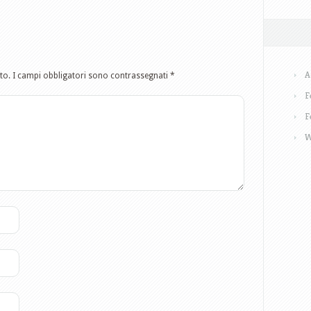
A
to.
I campi obbligatori sono contrassegnati
*
F
F
W