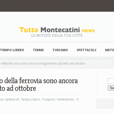
LE NOTIZIE DELLA TUA CITTÀ
TEMPO LIBERO
TERME
TURISMO
SPETTACOLI
MET
o della ferrovia sono ancora l’argomento più letto ad ottobre
io della ferrovia sono ancora
to ad ottobre
ne
,
Spettacoli
,
Tempo Libero
,
Trasporti
,
Valdinievole
|
0