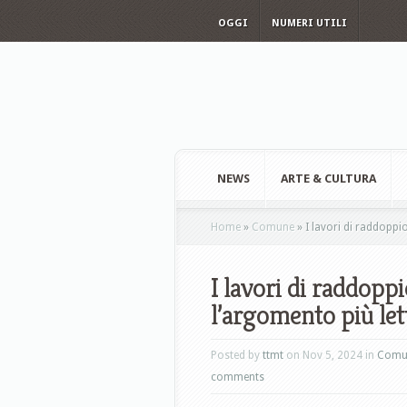
OGGI
NUMERI UTILI
NEWS
ARTE & CULTURA
Home
»
Comune
»
I lavori di raddoppi
I lavori di raddopp
l’argomento più let
Posted by
ttmt
on Nov 5, 2024 in
Comu
comments