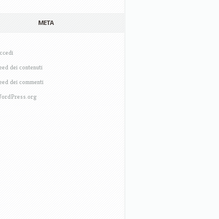
META
ccedi
eed dei contenuti
eed dei commenti
ordPress.org