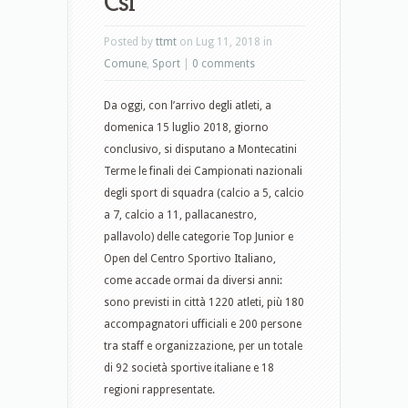
Csi
Posted by
ttmt
on Lug 11, 2018 in
Comune
,
Sport
|
0 comments
Da oggi, con l’arrivo degli atleti, a
domenica 15 luglio 2018, giorno
conclusivo, si disputano a Montecatini
Terme le finali dei Campionati nazionali
degli sport di squadra (calcio a 5, calcio
a 7, calcio a 11, pallacanestro,
pallavolo) delle categorie Top Junior e
Open del Centro Sportivo Italiano,
come accade ormai da diversi anni:
sono previsti in città 1220 atleti, più 180
accompagnatori ufficiali e 200 persone
tra staff e organizzazione, per un totale
di 92 società sportive italiane e 18
regioni rappresentate.