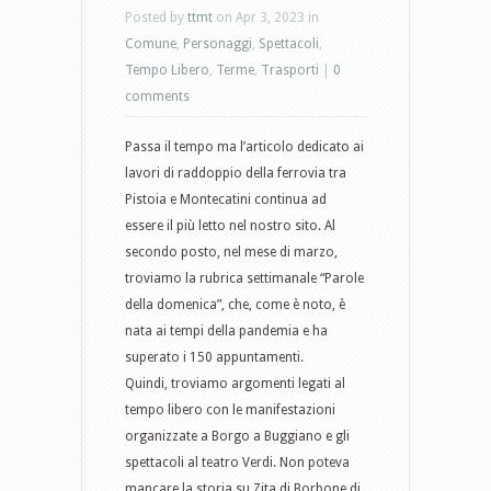
Posted by
ttmt
on Apr 3, 2023 in
Comune
,
Personaggi
,
Spettacoli
,
Tempo Libero
,
Terme
,
Trasporti
|
0
comments
Passa il tempo ma l’articolo dedicato ai
lavori di raddoppio della ferrovia tra
Pistoia e Montecatini continua ad
essere il più letto nel nostro sito. Al
secondo posto, nel mese di marzo,
troviamo la rubrica settimanale “Parole
della domenica”, che, come è noto, è
nata ai tempi della pandemia e ha
superato i 150 appuntamenti.
Quindi, troviamo argomenti legati al
tempo libero con le manifestazioni
organizzate a Borgo a Buggiano e gli
spettacoli al teatro Verdi. Non poteva
mancare la storia su Zita di Borbone di