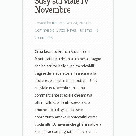
Susy sul viale IV
Novembre
Posted by
ttmt
on Gen 24, 2024 in
Commercio
,
Lutto
,
News
,
Turismo
|
0
comments
Ci ha lasciato Franca Suzzi e così
Montecatini perde un altro personaggio
che ha scritto belle e indimenticabili
pagine della sua storia. Franca era la
titolare della splendida boutique Susy
sul viale IV Novembre: era una
commerciante speciale che amava
offrire alle sue clienti, spesso sue
amiche, abiti di gran classe e
soprattutto amava Montecatini come
pochi altri. Amava anche gli animali: era
sempre accompagnata dai suoi cani.