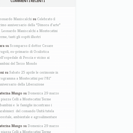
COMMENTI RECENTI
eonardo Maniscalchi
su
Celebrato il
rimo anniversario della “Dimora d’arte”
i Leonardo Maniscalchi a Montecatini
erme, tanti gli ospiti illustri
ara
su
Scomparso il dottor Cesare
rugoli, ex-primario di Oculistica
ell’ospedale di Pescia e vicino ai
ambini del Terzo Mondo
oni
su
Sabato 25 aprile le cerimonie in
rogramma a Montecatini per l’81°
nniversario della Liberazione
aterina Mungo
su
Domenica 29 marzo
n piazza Celli a Montecatini Terme
 bambini e le famiglie incontrano i
arabinieri del comando Unità tutela
orestale, ambientale e agroalimentare
aterina Mungo
su
Domenica 29 marzo
n piazza Celli a Montecatini Terme