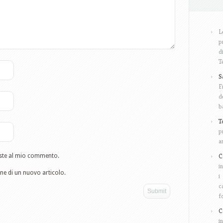
L
p
d
T
S
F
d
b
T
p
a
C
poste al mio commento.
i
one di un nuovo articolo.
i
c
f
C
i