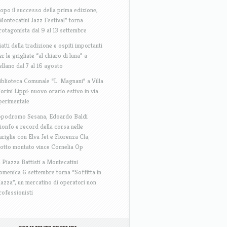
opo il successo della prima edizione,
Montecatini Jazz Festival” torna
rotagonista dal 9 al 13 settembre
iatti della tradizione e ospiti importanti
er le grigliate “al chiaro di luna” a
ellano dal 7 al 16 agosto
iblioteca Comunale “L. Magnani” a Villa
iorini Lippi: nuovo orario estivo in via
perimentale
ppodromo Sesana, Edoardo Baldi
rionfo e record della corsa nelle
ariglie con Elva Jet e Fiorenza Cla;
rotto montato vince Cornelia Op
n Piazza Battisti a Montecatini
omenica 6 settembre torna “Soffitta in
iazza”, un mercatino di operatori non
rofessionisti