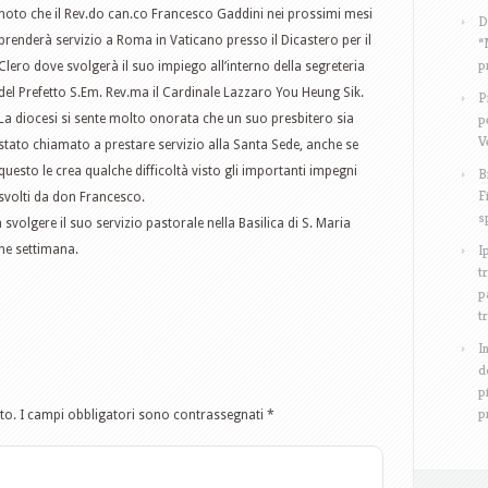
noto che il Rev.do can.co Francesco Gaddini nei prossimi mesi
D
prenderà servizio a Roma in Vaticano presso il Dicastero per il
“
p
Clero dove svolgerà il suo impiego all’interno della segreteria
del Prefetto S.Em. Rev.ma il Cardinale Lazzaro You Heung Sik.
P
p
La diocesi si sente molto onorata che un suo presbitero sia
V
stato chiamato a prestare servizio alla Santa Sede, anche se
questo le crea qualche difficoltà visto gli importanti impegni
B
F
svolti da don Francesco.
s
olgere il suo servizio pastorale nella Basilica di S. Maria
I
ine settimana.
t
p
t
I
d
p
p
to.
I campi obbligatori sono contrassegnati
*