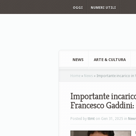
OGGI
NUMERI UTILI
NEWS
ARTE & CULTURA
Home
»
News
»
Importante incarico in 
Importante incaric
Francesco Gaddini: 
Posted by
ttmt
on Gen 31, 2025 in
New