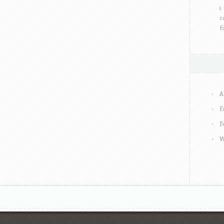
i
c
f
A
F
F
W