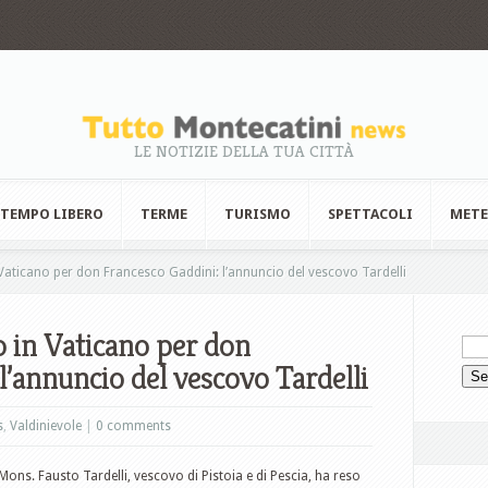
LE NOTIZIE DELLA TUA CITTÀ
TEMPO LIBERO
TERME
TURISMO
SPETTACOLI
MET
Vaticano per don Francesco Gaddini: l’annuncio del vescovo Tardelli
o in Vaticano per don
l’annuncio del vescovo Tardelli
s
,
Valdinievole
|
0 comments
Mons. Fausto Tardelli, vescovo di Pistoia e di Pescia, ha reso