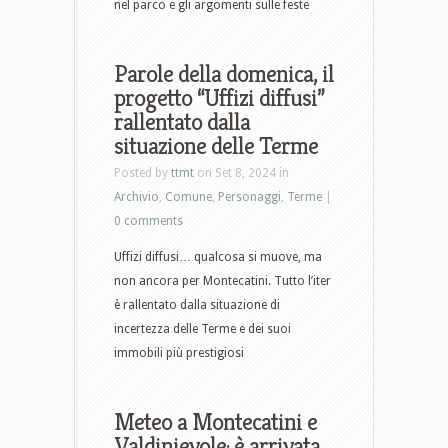
nel parco e gli argomenti sulle feste
Parole della domenica, il
progetto “Uffizi diffusi”
rallentato dalla
situazione delle Terme
Posted by
ttmt
on Set 8, 2024 in
Archivio
,
Comune
,
Personaggi
,
Terme
|
0 comments
Uffizi diffusi… qualcosa si muove, ma
non ancora per Montecatini. Tutto l’iter
è rallentato dalla situazione di
incertezza delle Terme e dei suoi
immobili più prestigiosi
Meteo a Montecatini e
Valdinievole: è arrivata