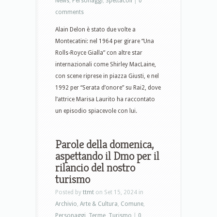
News
,
Personaggi
,
Spettacoli
|
0
comments
Alain Delon è stato due volte a
Montecatini: nel 1964 per girare “Una
Rolls-Royce Gialla” con altre star
internazionali come Shirley MacLaine,
con scene riprese in piazza Giusti, e nel
1992 per “Serata d’onore” su Rai2, dove
l’attrice Marisa Laurito ha raccontato
un episodio spiacevole con lui.
Parole della domenica,
aspettando il Dmo per il
rilancio del nostro
turismo
Posted by
ttmt
on Set 15, 2024 in
Archivio
,
Arte & Cultura
,
Comune
,
Personaggi
,
Terme
,
Turismo
|
0