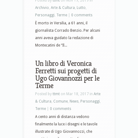
Posted by
ttmt
on Nov 19, 2019 in
Archivio
,
Arte & Cultura
,
Lutto
,
Personaggi
,
Terme
|
0 comments
È morto in Versilia, a 61 anni, il
giornalista Corrado Benzio. Per alcuni
anni aveva guidato la redazione di
Montecatini de “Il...
Un libro di Veronica
Ferretti sui progetti di
Ugo Giovannozzi per le
Terme
Posted by
ttmt
on Mar 18, 2017 in
Arte
& Cultura
,
Comune
,
News
,
Personaggi
,
Terme
|
0 comments
A cento anni di distanza vedono
finalmente la luce i disegni e le tavole
illustrate di Ugo Giovannozzi, che