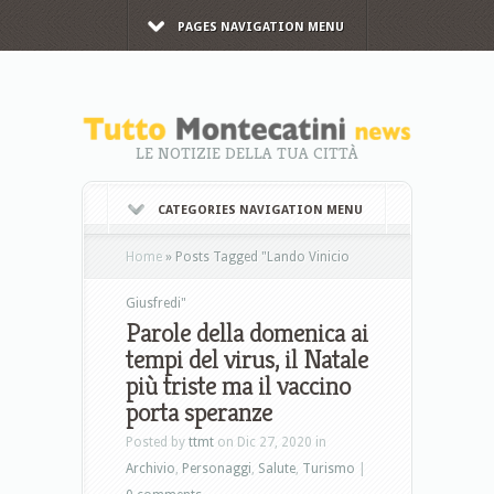
PAGES NAVIGATION MENU
LE NOTIZIE DELLA TUA CITTÀ
CATEGORIES NAVIGATION MENU
Home
»
Posts Tagged
"
Lando Vinicio
Giusfredi"
Parole della domenica ai
tempi del virus, il Natale
più triste ma il vaccino
porta speranze
Posted by
ttmt
on Dic 27, 2020 in
Archivio
,
Personaggi
,
Salute
,
Turismo
|