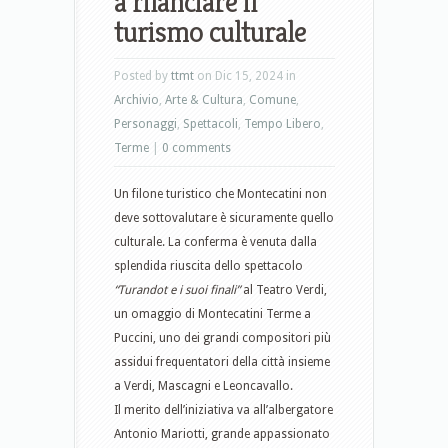
a rilanciare il
turismo culturale
Posted by
ttmt
on Dic 15, 2024 in
Archivio
,
Arte & Cultura
,
Comune
,
Personaggi
,
Spettacoli
,
Tempo Libero
,
Terme
|
0 comments
Un filone turistico che Montecatini non
deve sottovalutare è sicuramente quello
culturale. La conferma è venuta dalla
splendida riuscita dello spettacolo
“Turandot e i suoi finali”
al Teatro Verdi,
un omaggio di Montecatini Terme a
Puccini, uno dei grandi compositori più
assidui frequentatori della città insieme
a Verdi, Mascagni e Leoncavallo.
Il merito dell’iniziativa va all’albergatore
Antonio Mariotti, grande appassionato