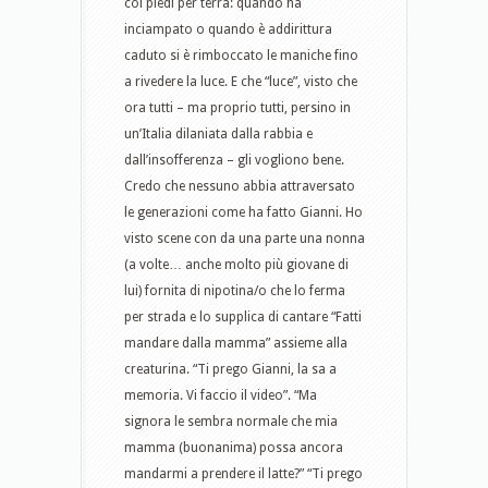
coi piedi per terra: quando ha
inciampato o quando è addirittura
caduto si è rimboccato le maniche fino
a rivedere la luce. E che “luce”, visto che
ora tutti – ma proprio tutti, persino in
un’Italia dilaniata dalla rabbia e
dall’insofferenza – gli vogliono bene.
Credo che nessuno abbia attraversato
le generazioni come ha fatto Gianni. Ho
visto scene con da una parte una nonna
(a volte… anche molto più giovane di
lui) fornita di nipotina/o che lo ferma
per strada e lo supplica di cantare “Fatti
mandare dalla mamma” assieme alla
creaturina. “Ti prego Gianni, la sa a
memoria. Vi faccio il video”. “Ma
signora le sembra normale che mia
mamma (buonanima) possa ancora
mandarmi a prendere il latte?” “Ti prego