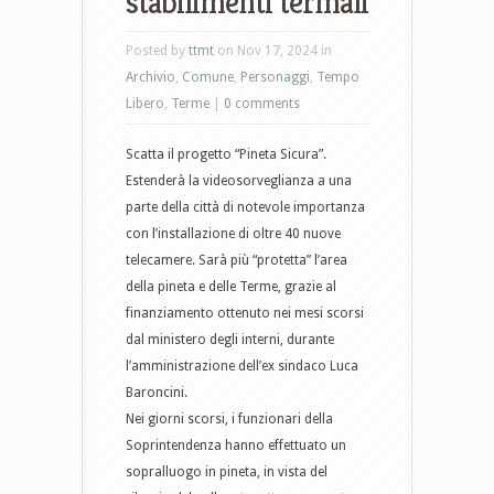
stabilimenti termali
Posted by
ttmt
on Nov 17, 2024 in
Archivio
,
Comune
,
Personaggi
,
Tempo
Libero
,
Terme
|
0 comments
Scatta il progetto “Pineta Sicura”.
Estenderà la videosorveglianza a una
parte della città di notevole importanza
con l’installazione di oltre 40 nuove
telecamere. Sarà più “protetta” l’area
della pineta e delle Terme, grazie al
finanziamento ottenuto nei mesi scorsi
dal ministero degli interni, durante
l’amministrazione dell’ex sindaco Luca
Baroncini.
Nei giorni scorsi, i funzionari della
Soprintendenza hanno effettuato un
sopralluogo in pineta, in vista del