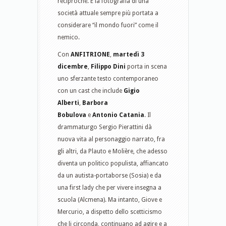
reciproche. È la fotografia di una
società attuale sempre più portata a
considerare “il mondo fuori” come il
nemico.
Con
ANFITRIONE
,
martedì 3
dicembre
,
Filippo Dini
porta in scena
uno sferzante testo contemporaneo
con un cast che include
Gigio
Alberti
,
Barbora
Bobulova
e
Antonio Catania
. Il
drammaturgo Sergio Pierattini dà
nuova vita al personaggio narrato, fra
gli altri, da Plauto e Molière, che adesso
diventa un politico populista, affiancato
da un autista-portaborse (Sosia) e da
una first lady che per vivere insegna a
scuola (Alcmena). Ma intanto, Giove e
Mercurio, a dispetto dello scetticismo
che li circonda, continuano ad agire e a