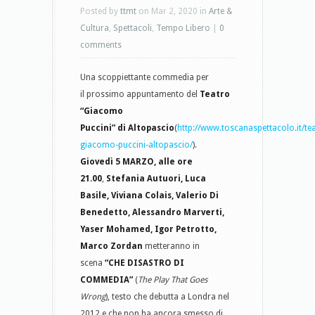
Posted by
ttmt
on Mar 2, 2020 in
Arte &
Cultura
,
Spettacoli
,
Tempo Libero
|
0
comments
Una scoppiettante commedia per
il prossimo appuntamento del
Teatro
“Giacomo
Puccini” di Altopascio
(
http://www.toscanaspettacolo.it/tea
giacomo-puccini-altopascio/
).
Giovedì 5 MARZO, alle ore
21.00
,
Stefania Autuori, Luca
Basile, Viviana Colais, Valerio Di
Benedetto, Alessandro Marverti,
Yaser Mohamed, Igor Petrotto,
Marco Zordan
metteranno in
scena
“CHE DISASTRO DI
COMMEDIA”
(
The Play That Goes
Wrong
), testo che debutta a Londra nel
2012 e che non ha ancora smesso di