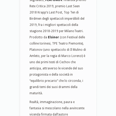
segnalato,
PLATONOV
: finalista premio
Rete Critica 2019, premio Last Seen
2018 Krapp’s Last Post, Top Ten di
Birdmen degli spettacoli imperdibili del
2019, fra i migliori spettacoli della
stagione 2018-2019 per MilanoTeatri.
Prodotto da
Elsinor
(con Festival delle
colline torinesi, TPE Teatro Piemonte),
Platonov (uno spettacolo di Il Mulino di
Amleto, per la regia di Marco Lorenzi) è
uno dei primi testi di Cechov che
anticipa, attraverso le vicende del suo
protagonista e della società in
“equilibrio precario” che lo circonda, i
grandi temi dei suoi drammi della
maturità.
Realtà, immaginazione, paura e
fantasia si mescolano nella avvincente
vicenda firmata dall’autore