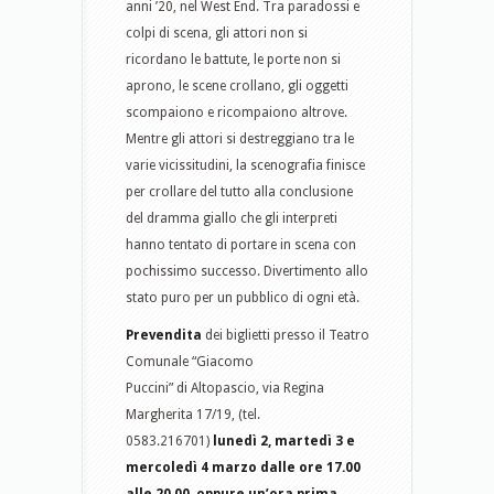
anni ’20, nel West End. Tra paradossi e
colpi di scena, gli attori non si
ricordano le battute, le porte non si
aprono, le scene crollano, gli oggetti
scompaiono e ricompaiono altrove.
Mentre gli attori si destreggiano tra le
varie vicissitudini, la scenografia finisce
per crollare del tutto alla conclusione
del dramma giallo che gli interpreti
hanno tentato di portare in scena con
pochissimo successo. Divertimento allo
stato puro per un pubblico di ogni età.
Prevendita
dei biglietti presso il Teatro
Comunale “Giacomo
Puccini” di Altopascio, via Regina
Margherita 17/19, (tel.
0583.216701)
lunedì 2, martedì 3 e
mercoledì 4 marzo dalle ore 17.00