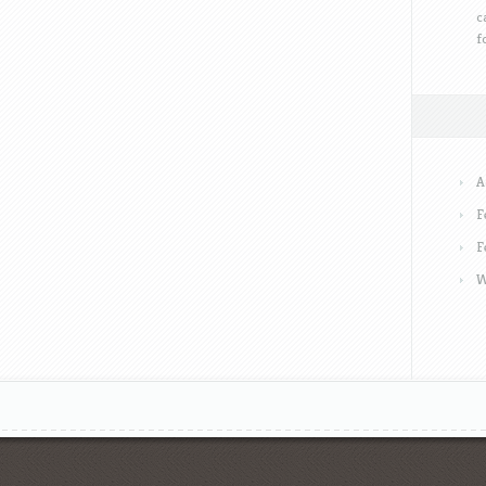
c
f
A
F
F
W