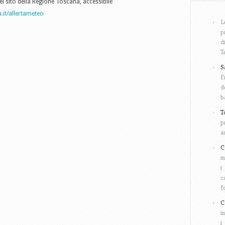
del sito della Regione Toscana, accessibile
.it/allertameteo
L
p
d
T
S
F
d
b
T
p
a
C
i
i
c
f
C
i
i