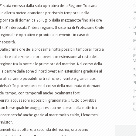
L
E’ stata emessa dalla sala operativa della Regione Toscana
s
un’allerta meteo arancione per rischio temporali nella
d
giornata di domenica 26 luglio dalla mezzanotte fino alle ore
D
14. E’ interessata l’intera regione. Il sistema di Protezione Civile
“
regionale è operativo e pronto a intervenire in caso di
p
necessità.
P
Dalle prime ore della prossima notte possibili temporali forti a
p
partire dalle zone di nord ovest e in estensione al resto della
V
regione tra la notte e le prime ore del mattino. Nel corso della
B
a partire dalle zone di nord ovest e in estensione graduale al
F
rali saranno possibili forti raffiche di vento e grandinate.
s
elsa”: “In poche parole nel corso della mattinata di domani
I
el tempo, con temporali anche localmente forti
t
rst), acquazzoni e possibili grandinate. Il tutto dovrebbe
p
on forse qualche pioggia residua nel corso della notte tra
t
torare perché anche grazie al mare molto caldo, i fenomeni
evisto”.
tamenti da adottare, a seconda del rischio, si trovano