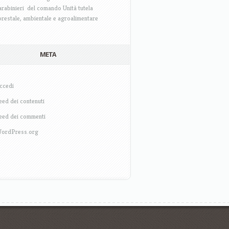
arabinieri del comando Unità tutela
orestale, ambientale e agroalimentare
META
ccedi
eed dei contenuti
eed dei commenti
ordPress.org