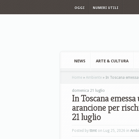
OGGI
NUMERI UTILI
NEWS
ARTE & CULTURA
Home
»
Ambiente
»
In Toscana emessa u
domenica 21 luglio
In Toscana emessa u
arancione per risch
21 luglio
Posted by
ttmt
on Lug 25, 2026 in
Ambi