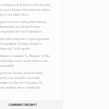
a scomparsa di Francesco Guccini nella
ua casa a Pavana: intervistato in osteria
opo il suo ultimo disco
opo il successo della prima edizione,
Montecatini Jazz Festival” torna
rotagonista dal 9 al 13 settembre
iatti della tradizione e ospiti importanti
er le grigliate “al chiaro di luna” a
ellano dal 7 al 16 agosto
iblioteca Comunale “L. Magnani” a Villa
iorini Lippi: nuovo orario estivo in via
perimentale
ppodromo Sesana, Edoardo Baldi
rionfo e record della corsa nelle
ariglie con Elva Jet e Fiorenza Cla;
rotto montato vince Cornelia Op
COMMENTI RECENTI