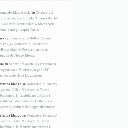
eonardo Maniscalchi
su
Celebrato il
rimo anniversario della “Dimora d’arte”
i Leonardo Maniscalchi a Montecatini
erme, tanti gli ospiti illustri
ara
su
Scomparso il dottor Cesare
rugoli, ex-primario di Oculistica
ell’ospedale di Pescia e vicino ai
ambini del Terzo Mondo
oni
su
Sabato 25 aprile le cerimonie in
rogramma a Montecatini per l’81°
nniversario della Liberazione
aterina Mungo
su
Domenica 29 marzo
n piazza Celli a Montecatini Terme
 bambini e le famiglie incontrano i
arabinieri del comando Unità tutela
orestale, ambientale e agroalimentare
aterina Mungo
su
Domenica 29 marzo
n piazza Celli a Montecatini Terme
 bambini e le famiglie incontrano i