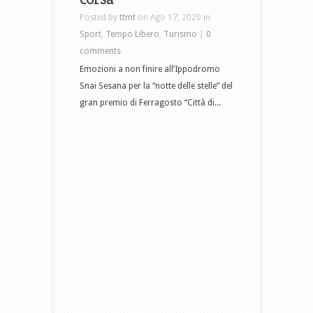
Posted by
ttmt
on Ago 17, 2020 in
Sport
,
Tempo Libero
,
Turismo
|
0
comments
Emozioni a non finire all’Ippodromo
Snai Sesana per la “notte delle stelle” del
gran premio di Ferragosto “Città di...