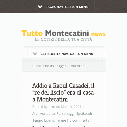
PAGES NAVIGATION MENU
LE NOTIZIE DELLA TUA CITTÀ
CATEGORIES NAVIGATION MENU
Home
»
Posts Tagged
"
Concorde"
Addio a Raoul Casadei, il
“re del liscio” era di casa
a Montecatini
Posted by
ttmt
on Mar 13, 2021 in
Archivio
,
Lutto
,
Personaggi
,
Spettacoli
,
Tempo Libero
,
Terme
|
0 comments