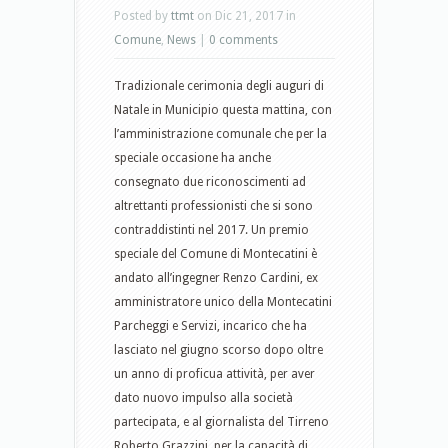
Posted by
ttmt
on Dic 21, 2017 in
Comune
,
News
|
0 comments
Tradizionale cerimonia degli auguri di
Natale in Municipio questa mattina, con
l’amministrazione comunale che per la
speciale occasione ha anche
consegnato due riconoscimenti ad
altrettanti professionisti che si sono
contraddistinti nel 2017. Un premio
speciale del Comune di Montecatini è
andato all’ingegner Renzo Cardini, ex
amministratore unico della Montecatini
Parcheggi e Servizi, incarico che ha
lasciato nel giugno scorso dopo oltre
un anno di proficua attività, per aver
dato nuovo impulso alla società
partecipata, e al giornalista del Tirreno
Roberto Grazzini, per la capacità di