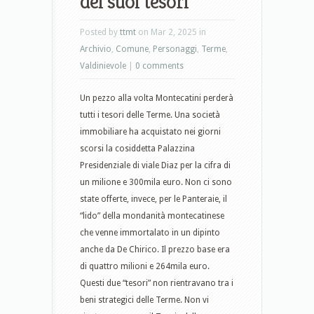
dei suoi tesori
Posted by
ttmt
on Mar 2, 2025 in
Archivio
,
Comune
,
Personaggi
,
Terme
,
Valdinievole
|
0 comments
Un pezzo alla volta Montecatini perderà
tutti i tesori delle Terme. Una società
immobiliare ha acquistato nei giorni
scorsi la cosiddetta Palazzina
Presidenziale di viale Diaz per la cifra di
un milione e 300mila euro. Non ci sono
state offerte, invece, per le Panteraie, il
“lido” della mondanità montecatinese
che venne immortalato in un dipinto
anche da De Chirico. Il prezzo base era
di quattro milioni e 264mila euro.
Questi due “tesori” non rientravano tra i
beni strategici delle Terme. Non vi