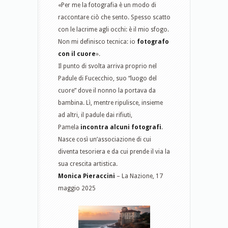
«Per me la fotografia è un modo di
raccontare ciò che sento. Spesso scatto
con le lacrime agli occhi: è il mio sfogo.
Non mi definisco tecnica: io
fotografo
con il cuore
».
Il punto di svolta arriva proprio nel
Padule di Fucecchio, suo “luogo del
cuore” dove il nonno la portava da
bambina. Lì, mentre ripulisce, insieme
ad altri, il padule dai rifiuti,
Pamela
incontra alcuni fotografi
.
Nasce così un’associazione di cui
diventa tesoriera e da cui prende il via la
sua crescita artistica.
Monica Pieraccini
– La Nazione, 17
maggio 2025