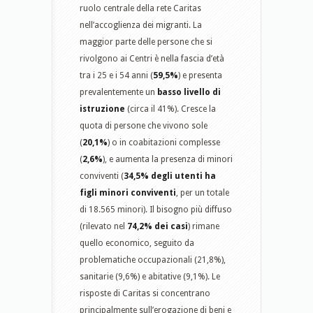
ruolo centrale della rete Caritas
nell’accoglienza dei migranti. La
maggior parte delle persone che si
rivolgono ai Centri è nella fascia d’età
tra i 25 e i 54 anni (
59,5%
) e presenta
prevalentemente un
basso livello di
istruzione
(circa il 41%). Cresce la
quota di persone che vivono sole
(
20,1%
) o in coabitazioni complesse
(
2,6%
), e aumenta la presenza di minori
conviventi (
34,5% degli utenti ha
figli minori conviventi
, per un totale
di 18.565 minori). Il bisogno più diffuso
(rilevato nel
74,2% dei casi
) rimane
quello economico, seguito da
problematiche occupazionali (21,8%),
sanitarie (9,6%) e abitative (9,1%). Le
risposte di Caritas si concentrano
principalmente sull’erogazione di beni e