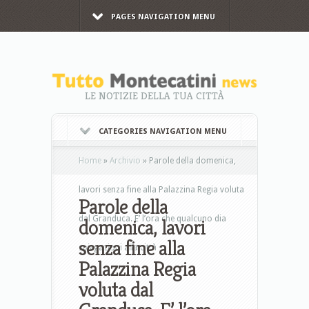
PAGES NAVIGATION MENU
LE NOTIZIE DELLA TUA CITTÀ
CATEGORIES NAVIGATION MENU
Home
»
Archivio
»
Parole della domenica,
lavori senza fine alla Palazzina Regia voluta
Parole della
dal Granduca. E’ l’ora che qualcuno dia
domenica, lavori
senza fine alla
spiegazioni alla città
Palazzina Regia
voluta dal