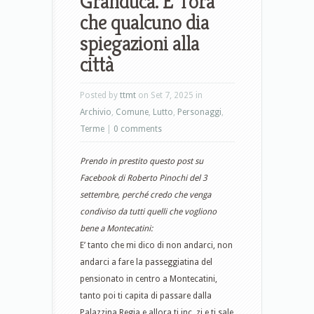
Granduca. E’ l’ora
che qualcuno dia
spiegazioni alla
città
Posted by
ttmt
on Set 7, 2025 in
Archivio
,
Comune
,
Lutto
,
Personaggi
,
Terme
|
0 comments
Prendo in prestito questo post su
Facebook di Roberto Pinochi del 3
settembre, perché credo che venga
condiviso da tutti quelli che vogliono
bene a Montecatini:
E’ tanto che mi dico di non andarci, non
andarci a fare la passeggiatina del
pensionato in centro a Montecatini,
tanto poi ti capita di passare dalla
Palazzina Regia e allora ti inc..zi e ti sale