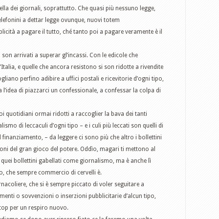
uella dei giornali, soprattutto. Che quasi più nessuno legge,
elefonini a dettar legge ovunque, nuovi totem
licità a pagare il tutto, ché tanto poi a pagare veramente è il
 son arrivati a superar gl’incassi. Con le edicole che
Italia, e quelle che ancora resistono si son ridotte a rivendite
ogliano perfino adibire a uffici postali e ricevitorie d’ogni tipo,
l’idea di piazzarci un confessionale, a confessar la colpa di
 quotidiani ormai ridotti a raccoglier la bava dei tanti
smo di leccaculi d’ogni tipo – e i culi più leccati son quelli di
 finanziamento, – da leggere ci sono più che altro i bollettini
zioni del gran gioco del potere. Oddìo, magari ti mettono al
n quei bollettini gabellati come giornalismo, ma è anche lì
o, che sempre commercio di cervelli è.
rnacoliere, che si è sempre piccato di voler seguitare a
menti o sovvenzioni o inserzioni pubblicitarie d’alcun tipo,
top per un respiro nuovo.