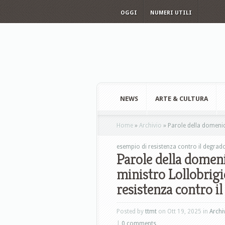
OGGI
NUMERI UTILI
NEWS
ARTE & CULTURA
Home
»
Archivio
»
Parole della domenic
esempio di resistenza contro il degrad
Parole della domen
ministro Lollobrigi
resistenza contro i
Posted by
ttmt
on Ott 19, 2025 in
Archi
|
0 comments