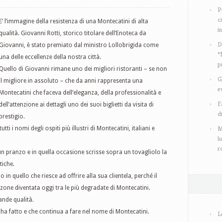
P
c
E’ l’immagine della resistenza di una Montecatini di alta
i
qualità. Giovanni Rotti, storico titolare dell’Enoteca da
D
Giovanni, è stato premiato dal ministro Lollobrigida come
“
una delle eccellenze della nostra città.
p
Quello di Giovanni rimane uno dei migliori ristoranti – se non
G
il migliore in assoluto – che da anni rappresenta una
e
Montecatini che faceva dell’eleganza, della professionalità e
F
dell’attenzione ai dettagli uno dei suoi biglietti da visita di
d
prestigio.
M
i i nomi degli ospiti più illustri di Montecatini, italiani e
l
r
 un pranzo e in quella occasione scrisse sopra un tovagliolo la
tiche.
o in quello che riesce ad offrire alla sua clientela, perché il
 zone diventata oggi tra le più degradate di Montecatini.
ande qualità.
ha fatto e che continua a fare nel nome di Montecatini.
L