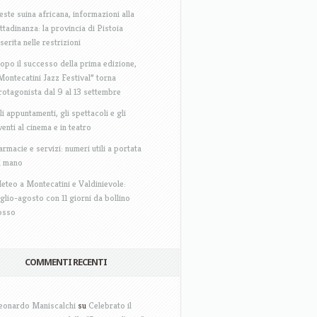
este suina africana, informazioni alla
ittadinanza: la provincia di Pistoia
nserita nelle restrizioni
opo il successo della prima edizione,
Montecatini Jazz Festival” torna
rotagonista dal 9 al 13 settembre
li appuntamenti, gli spettacoli e gli
venti al cinema e in teatro
armacie e servizi: numeri utili a portata
i mano
eteo a Montecatini e Valdinievole:
uglio-agosto con 11 giorni da bollino
osso
COMMENTI RECENTI
eonardo Maniscalchi
su
Celebrato il