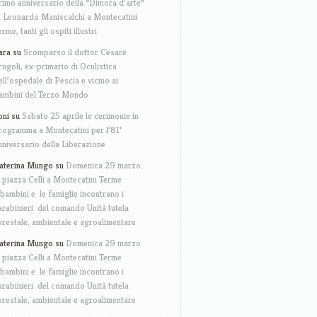
rimo anniversario della “Dimora d’arte”
i Leonardo Maniscalchi a Montecatini
erme, tanti gli ospiti illustri
ara
su
Scomparso il dottor Cesare
rugoli, ex-primario di Oculistica
ell’ospedale di Pescia e vicino ai
ambini del Terzo Mondo
oni
su
Sabato 25 aprile le cerimonie in
rogramma a Montecatini per l’81°
nniversario della Liberazione
aterina Mungo
su
Domenica 29 marzo
n piazza Celli a Montecatini Terme
 bambini e le famiglie incontrano i
arabinieri del comando Unità tutela
orestale, ambientale e agroalimentare
aterina Mungo
su
Domenica 29 marzo
n piazza Celli a Montecatini Terme
 bambini e le famiglie incontrano i
arabinieri del comando Unità tutela
orestale, ambientale e agroalimentare