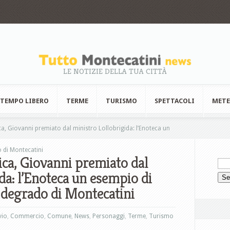
LE NOTIZIE DELLA TUA CITTÀ
TEMPO LIBERO
TERME
TURISMO
SPETTACOLI
MET
a, Giovanni premiato dal ministro Lollobrigida: l’Enoteca un
o di Montecatini
ica, Giovanni premiato dal
da: l’Enoteca un esempio di
l degrado di Montecatini
vio
,
Commercio
,
Comune
,
News
,
Personaggi
,
Terme
,
Turismo