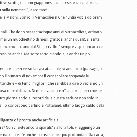
ttive scritte, o ultimi giapponesi d’una resistenza che ora la
iù nulla nemmen lì, ascoltate!
 la Meloni. Son io, il Vernacoliere! Che nuntia vobis dolorem
ali. Che dopo sessantacinque anni di Vernacoliere, arrivato
mai un mucchiettino di mesi, grinzosi anche quelli), si sente
tanchino… ciondola! Sì, il cervello è sempre vispo, ancora ce
 respira anche. Ma sottosotto ciondola, e anche un po’
erdere i pezzi verso la cascata finale, vi annuncio (passaggio
opo il numero di novembre il Vernacoliere sospende le
attendere – di tempi migliori. Che sarebbe a dire o vediamo un
sa oltre il diluvio. Di menti valide ce n’è ancora parecchie nel
ro giornalaccio al record della durata satirica non solo in
a (lo conoscono perfino a Pottaland, ultimo luogo caldo della
telligenza c’è pronta anche artificiale…
pre? Non vi siete ancora sparati? E allora toh, vi aggiungo un
rnacoliere: c’è anche la crisi sempre più profonda della carta,