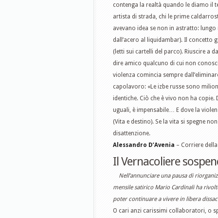
contenga la realtà quando le diamo il t
artista di strada, chi le prime caldarros
avevano idea se non in astratto: lungo i
dall’acero al liquidambar). Il concetto 
(letti sui cartelli del parco). Riuscire 
dire amico qualcuno di cui non conosci
violenza comincia sempre dall’eliminare 
capolavoro: «Le izbe russe sono mili
identiche. Ciò che è vivo non ha copie
uguali, è impensabile… E dove la violenza
(Vita e destino). Se la vita si spegne no
disattenzione.
Alessandro D’Avenia
– Corriere dell
Il Vernacoliere sospen
Nell’annunciare una pausa di riorganizz
mensile satirico Mario Cardinali ha rivol
poter continuare a vivere in libera dissac
O cari anzi carissimi collaboratori, o s