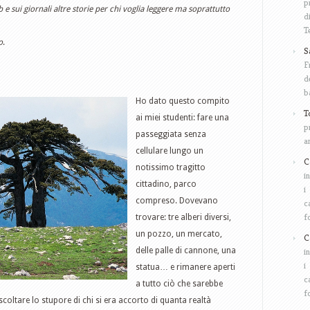
p
 sui giornali altre storie per chi voglia leggere ma soprattutto
d
T
o
.
S
F
d
b
Ho dato questo compito
T
ai miei studenti: fare una
p
passeggiata senza
a
cellulare lungo un
C
notissimo tragitto
i
cittadino, parco
i
compreso. Dovevano
c
f
trovare: tre alberi diversi,
un pozzo, un mercato,
C
delle palle di cannone, una
i
i
statua… e rimanere aperti
c
a tutto ciò che sarebbe
f
coltare lo stupore di chi si era accorto di quanta realtà