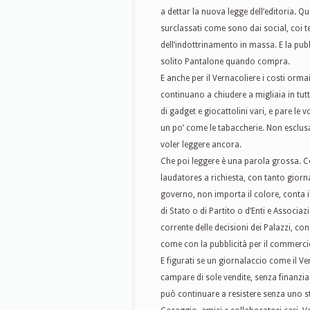
a dettar la nuova legge dell’editoria. Q
surclassati come sono dai social, coi t
dell’indottrinamento in massa. E la pubb
solito Pantalone quando compra.
E anche per il Vernacoliere i costi ormai
continuano a chiudere a migliaia in tutt’
di gadget e giocattolini vari, e pare le v
un po’ come le tabaccherie. Non esclusa 
voler leggere ancora.
Che poi leggere è una parola grossa. Coi
laudatores a richiesta, con tanto giornali
governo, non importa il colore, conta il
di Stato o di Partito o d’Enti e Associa
corrente delle decisioni dei Palazzi, co
come con la pubblicità per il commerci
E figurati se un giornalaccio come il Ve
campare di sole vendite, senza finanzia
può continuare a resistere senza uno s