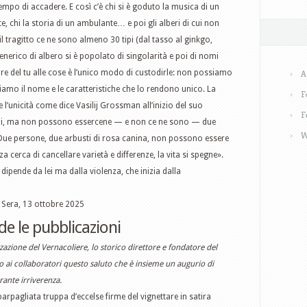
empo di accadere. E così c’è chi si è goduto la musica di un
te, chi la storia di un ambulante… e poi gli alberi di cui non
l tragitto ce ne sono almeno 30 tipi (dal tasso al ginkgo,
generico di albero si è popolato di singolarità e poi di nomi
a dare del tu alle cose è l’unico modo di custodirle: non possiamo
A
amo il nome e le caratteristiche che lo rendono unico. La
F
l’unicità come dice Vasilij Grossman all’inizio del suo
F
oni, ma non possono essercene — e non ce ne sono — due
W
. Due persone, due arbusti di rosa canina, non possono essere
 cerca di cancellare varietà e differenze, la vita si spegne».
n dipende da lei ma dalla violenza, che inizia dalla
a Sera, 13 ottobre 2025
de le pubblicazioni
azione del Vernacoliere, lo storico direttore e fondatore del
to ai collaboratori questo saluto che è insieme un augurio di
rante irriverenza.
parpagliata truppa d’eccelse firme del vignettare in satira