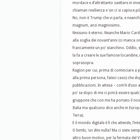
mordace e d’altrettanto saettare in inve
chiaman resilienza e ‘un ci si capisce p
No, non è Trump che vi parla, e neanche
magnum, anzi magnissimo.
Nessuno è eterno. Neanche Mario Cardin
alla soglia dei novant’anni (ci manca or
francamente un po’ stanchino. Oddìo, s
la fa a creare le sue famose locandine,
soprasopra.
Ragion per cui, prima di cominciare a p
alla prima persona, fateci caso) che d
pubblicazioni. In attesa – com’è d’uso 
po’ se dopo di me ci potrà essere qualco
gruppone che con me ha portato il nost
Italia ma qualcuno dice anche in Europ
Terra).
E il mondo digitale è lì che attende, l’in
O bimbi, ‘un dite nulla? Ma ci siete sem
altro buon motivo, per la fermata del Ve