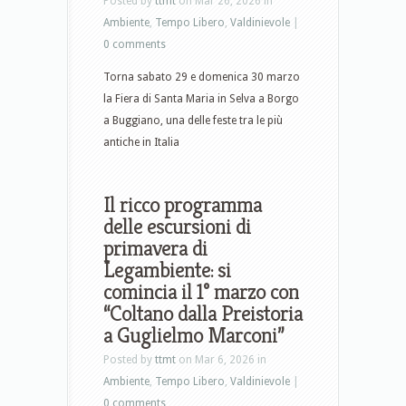
Posted by
ttmt
on Mar 26, 2026 in
Ambiente
,
Tempo Libero
,
Valdinievole
|
0 comments
Torna sabato 29 e domenica 30 marzo
la Fiera di Santa Maria in Selva a Borgo
a Buggiano, una delle feste tra le più
antiche in Italia
Il ricco programma
delle escursioni di
primavera di
Legambiente: si
comincia il 1° marzo con
“Coltano dalla Preistoria
a Guglielmo Marconi”
Posted by
ttmt
on Mar 6, 2026 in
Ambiente
,
Tempo Libero
,
Valdinievole
|
0 comments