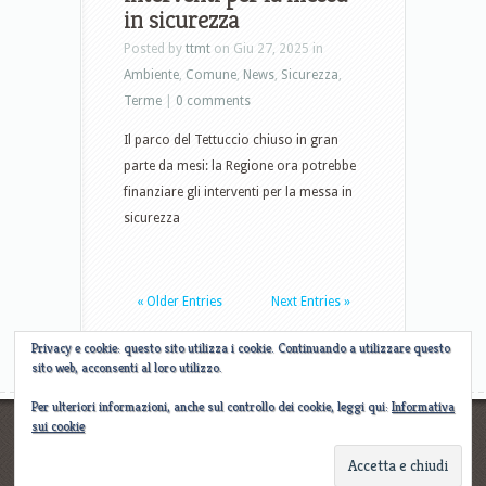
in sicurezza
Posted by
ttmt
on Giu 27, 2025 in
Ambiente
,
Comune
,
News
,
Sicurezza
,
Terme
|
0 comments
Il parco del Tettuccio chiuso in gran
parte da mesi: la Regione ora potrebbe
finanziare gli interventi per la messa in
sicurezza
« Older Entries
Next Entries »
Privacy e cookie: questo sito utilizza i cookie. Continuando a utilizzare questo
sito web, acconsenti al loro utilizzo.
Per ulteriori informazioni, anche sul controllo dei cookie, leggi qui:
Informativa
sui cookie
Designed by
Elegant WordPress Themes
| Powered by
WordPress