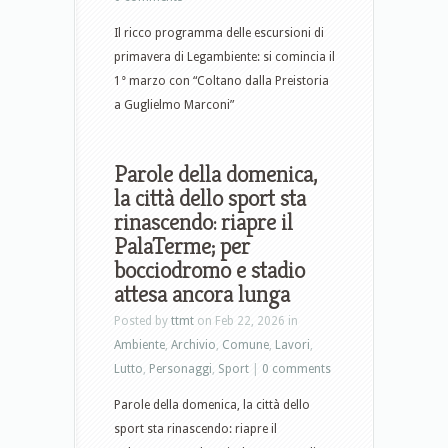
Il ricco programma delle escursioni di
primavera di Legambiente: si comincia il
1° marzo con “Coltano dalla Preistoria
a Guglielmo Marconi”
Parole della domenica,
la città dello sport sta
rinascendo: riapre il
PalaTerme; per
bocciodromo e stadio
attesa ancora lunga
Posted by
ttmt
on Feb 22, 2026 in
Ambiente
,
Archivio
,
Comune
,
Lavori
,
Lutto
,
Personaggi
,
Sport
|
0 comments
Parole della domenica, la città dello
sport sta rinascendo: riapre il