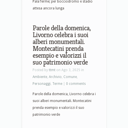
PalaTerme; per bocciodromo e stadio
attesa ancora lunga
Parole della domenica,
Livorno celebra i suoi
alberi monumentali.
Montecatini prenda
esempio e valorizzi il
suo patrimonio verde
Posted by
ttmt
on Ago 3, 2025 in
Ambiente
,
Archivio
,
Comune
,
Personaggi
,
Terme
|
0 comments
Parole della domenica, Livorno celebra i
suoi alberi monumentali. Montecatini
prenda esempio e valorizzi il suo
patrimonio verde