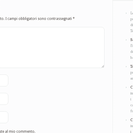
L
p
to.
I campi obbligatori sono contrassegnati
*
d
T
S
F
d
b
T
p
a
C
i
i
c
f
C
i
i
poste al mio commento.