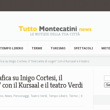
LE NOTIZIE DELLA TUA CITTÀ
TEMPO LIBERO
TERME
TURISMO
SPETTACOLI
MET
a su Inigo Cortesi, il “mercante di sogni” con il Kursaal e il teatro
ica su Inigo Cortesi, il
con il Kursaal e il teatro Verdi
vio
,
News
,
Personaggi
,
Teatro Verdi
,
Tempo Libero
,
Terme
|
0