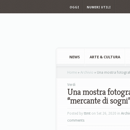
OGGI
NUMERI UTILI
NEWS
ARTE & CULTURA
Home
»
Archivio
»
Una mostra fotografic
Verdi
Una mostra fotograf
“mercante di sogni” 
Posted by
ttmt
on Set 26, 2020 in
Archi
comments