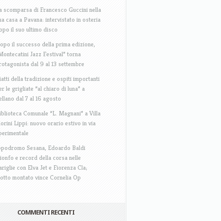
a scomparsa di Francesco Guccini nella
ua casa a Pavana: intervistato in osteria
opo il suo ultimo disco
opo il successo della prima edizione,
Montecatini Jazz Festival” torna
rotagonista dal 9 al 13 settembre
iatti della tradizione e ospiti importanti
er le grigliate “al chiaro di luna” a
ellano dal 7 al 16 agosto
iblioteca Comunale “L. Magnani” a Villa
iorini Lippi: nuovo orario estivo in via
perimentale
ppodromo Sesana, Edoardo Baldi
rionfo e record della corsa nelle
ariglie con Elva Jet e Fiorenza Cla;
rotto montato vince Cornelia Op
COMMENTI RECENTI