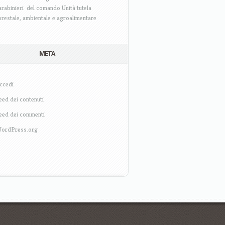
arabinieri del comando Unità tutela
orestale, ambientale e agroalimentare
META
ccedi
eed dei contenuti
eed dei commenti
ordPress.org