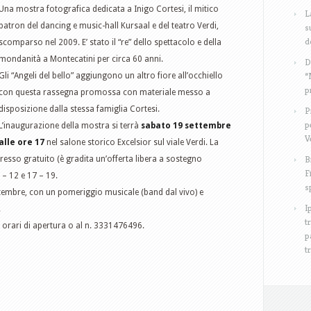
Una mostra fotografica dedicata a Inigo Cortesi, il mitico
L
patron del dancing e music-hall Kursaal e del teatro Verdi,
s
d
scomparso nel 2009. E’ stato il “re” dello spettacolo e della
mondanità a Montecatini per circa 60 anni.
D
“
Gli “Angeli del bello” aggiungono un altro fiore all’occhiello
p
con questa rassegna promossa con materiale messo a
disposizione dalla stessa famiglia Cortesi.
P
p
L’inaugurazione della mostra si terrà
sabato 19 settembre
V
alle ore 17
nel salone storico Excelsior sul viale Verdi. La
B
esso gratuito (è gradita un’offerta libera a sostegno
F
 – 12 e 17 – 19.
s
tembre, con un pomeriggio musicale (band dal vivo) e
I
.
t
 orari di apertura o al n. 3331476496.
p
t