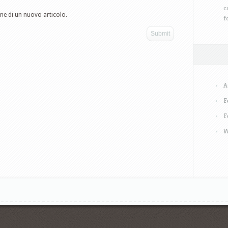
c
one di un nuovo articolo.
f
A
F
F
W