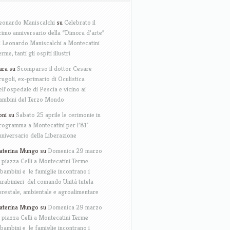
eonardo Maniscalchi
su
Celebrato il
rimo anniversario della “Dimora d’arte”
i Leonardo Maniscalchi a Montecatini
erme, tanti gli ospiti illustri
ara
su
Scomparso il dottor Cesare
rugoli, ex-primario di Oculistica
ell’ospedale di Pescia e vicino ai
ambini del Terzo Mondo
oni
su
Sabato 25 aprile le cerimonie in
rogramma a Montecatini per l’81°
nniversario della Liberazione
aterina Mungo
su
Domenica 29 marzo
n piazza Celli a Montecatini Terme
 bambini e le famiglie incontrano i
arabinieri del comando Unità tutela
orestale, ambientale e agroalimentare
aterina Mungo
su
Domenica 29 marzo
n piazza Celli a Montecatini Terme
 bambini e le famiglie incontrano i