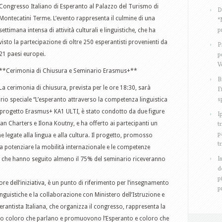
Congresso Italiano di Esperanto al Palazzo del Turismo di
D
Montecatini Terme. L’evento rappresenta il culmine di una
“
p
settimana intensa di attività culturali e linguistiche, che ha
visto la partecipazione di oltre 250 esperantisti provenienti da
P
p
21 paesi europei.
V
**Cerimonia di Chiusura e Seminario Erasmus+**
B
La cerimonia di chiusura, prevista per le ore 18:30, sarà
F
s
rio speciale “L’esperanto attraverso la competenza linguistica
del progetto Erasmus+ KA1 ULTI, è stato condotto da due figure
I
t
 Charters e Ilona Koutny, e ha offerto ai partecipanti un
p
legate alla lingua e alla cultura. Il progetto, promosso
t
a a potenziare la mobilità internazionale e le competenze
I
ro che hanno seguito almeno il 75% del seminario riceveranno
d
p
ore dell’iniziativa, è un punto di riferimento per l’insegnamento
p
i linguistiche e la collaborazione con Ministero dell’Istruzione e
erantista Italiana, che organizza il congresso, rappresenta la
ndo coloro che parlano e promuovono l’Esperanto e coloro che