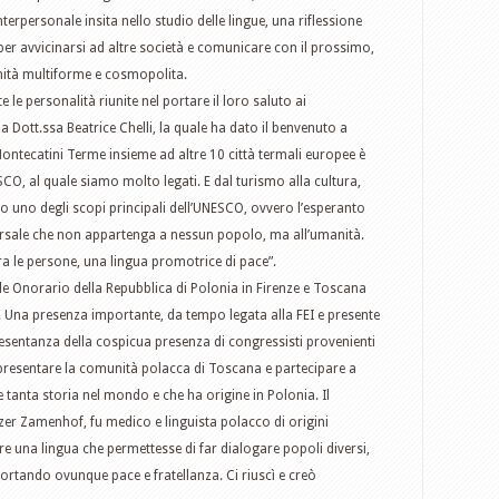
terpersonale insita nello studio delle lingue, una riflessione
r avvicinarsi ad altre società e comunicare con il prossimo,
munità multiforme e cosmopolita.
 le personalità riunite nel portare il loro saluto ai
la Dott.ssa Beatrice Chelli, la quale ha dato il benvenuto a
ontecatini Terme insieme ad altre 10 città termali europee è
O, al quale siamo molto legati. E dal turismo alla cultura,
uno degli scopi principali dell’UNESCO, ovvero l’esperanto
ersale che non appartenga a nessun popolo, ma all’umanità.
ra le persone, una lingua promotrice di pace”.
le Onorario della Repubblica di Polonia in Firenze e Toscana
i. Una presenza importante, da tempo legata alla FEI e presente
esentanza della cospicua presenza di congressisti provenienti
ppresentare la comunità polacca di Toscana e partecipare a
tanta storia nel mondo e che ha origine in Polonia. Il
jzer Zamenhof, fu medico e linguista polacco di origini
 una lingua che permettesse di far dialogare popoli diversi,
portando ovunque pace e fratellanza. Ci riuscì e creò