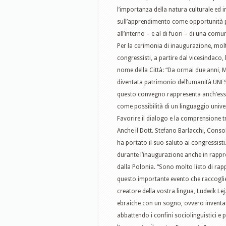
l’importanza della natura culturale ed in
sull’apprendimento come opportunità pe
all’interno – e al di fuori – di una co
Per la cerimonia di inaugurazione, molte
congressisti, a partire dal vicesindaco, 
nome della Città: “Da ormai due anni, M
diventata patrimonio dell’umanità UNESC
questo convegno rappresenta anch’esso 
come possibilità di un linguaggio univ
Favorire il dialogo e la comprensione t
Anche il
Dott. Stefano Barlacchi, Conso
ha portato il suo saluto ai congressist
durante l’inaugurazione anche in rappr
dalla Polonia. “Sono molto lieto di ra
questo importante evento che raccoglie 
creatore della vostra lingua, Ludwik Le
ebraiche con un sogno, ovvero inventare
abbattendo i confini sociolinguistici e 