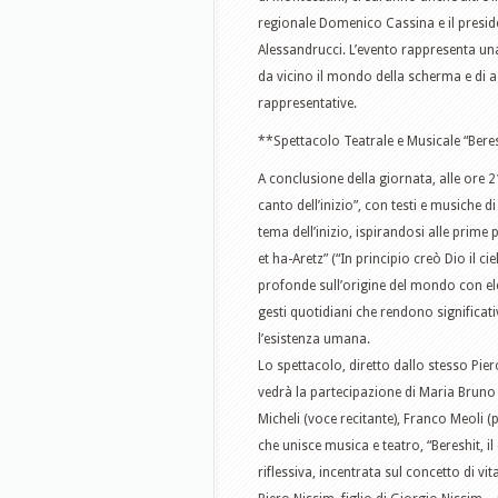
regionale Domenico Cassina e il preside
Alessandrucci. L’evento rappresenta una
da vicino il mondo della scherma e di a
rappresentative.
**Spettacolo Teatrale e Musicale “Bereshi
A conclusione della giornata, alle ore 21
canto dell’inizio”, con testi e musiche d
tema dell’inizio, ispirandosi alle prime
et ha-Aretz” (“In principio creò Dio il ci
profonde sull’origine del mondo con el
gesti quotidiani che rendono significati
l’esistenza umana.
Lo spettacolo, diretto dallo stesso Pie
vedrà la partecipazione di Maria Bruno 
Micheli (voce recitante), Franco Meoli 
che unisce musica e teatro, “Bereshit, il
riflessiva, incentrata sul concetto di vi