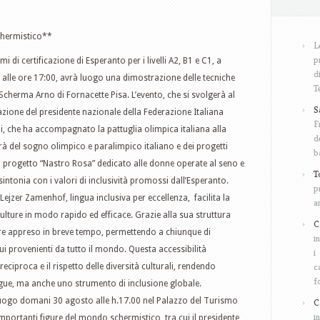
chermistico**
L
p
i di certificazione di Esperanto per i livelli A2, B1 e C1, a
d
, alle ore 17:00, avrà luogo una dimostrazione delle tecniche
T
cherma Arno di Fornacette Pisa. L’evento, che si svolgerà al
S
zione del presidente nazionale della Federazione Italiana
F
zzi, che ha accompagnato la pattuglia olimpica italiana alla
d
à del sogno olimpico e paralimpico italiano e dei progetti
b
 il progetto “Nastro Rosa” dedicato alle donne operate al seno e
T
sintonia con i valori di inclusività promossi dall’Esperanto.
p
ejzer Zamenhof, lingua inclusiva per eccellenza, facilita la
a
lture in modo rapido ed efficace. Grazie alla sua struttura
C
ere appreso in breve tempo, permettendo a chiunque di
i
dui provenienti da tutto il mondo. Questa accessibilità
i
c
iproca e il rispetto delle diversità culturali, rendendo
f
ngue, ma anche uno strumento di inclusione globale.
luogo domani 30 agosto alle h.17.00 nel Palazzo del Turismo
C
i
importanti figure del mondo schermistico, tra cui il presidente