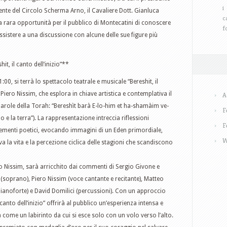
i
nte del Circolo Scherma Arno, il Cavaliere Dott. Gianluca
c
 rara opportunità per il pubblico di Montecatini di conoscere
f
ssistere a una discussione con alcune delle sue figure più
t, il canto dell’inizio”**
:00, si terrà lo spettacolo teatrale e musicale “Bereshit, il
i Piero Nissim, che esplora in chiave artistica e contemplativa il
A
 parole della Torah: “Bereshìt barà E-lo-him et ha-shamàim ve-
F
elo e la terra”). La rappresentazione intreccia riflessioni
F
ementi poetici, evocando immagini di un Eden primordiale,
W
va la vita e la percezione ciclica delle stagioni che scandiscono
ro Nissim, sarà arricchito dai commenti di Sergio Givone e
(soprano), Piero Nissim (voce cantante e recitante), Matteo
(pianoforte) e David Domilici (percussioni). Con un approccio
 canto dell’inizio” offrirà al pubblico un’esperienza intensa e
ta come un labirinto da cui si esce solo con un volo verso l’alto.