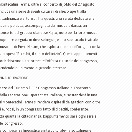
Montecatini Terme, oltre al concerto di JoMo del 27 agosto,
include una serie di eventi culturali di rilievo aperti alla
cittadinanza e ai turisti. Tra questi, una serata dedicata alla
cucina polacca, accompagnata da musica e danza, un
concerto del gruppo olandese Kajto, noto per la loro musica
popolare eseguita in diverse lingue, e uno spettacolo teatrale e
musicale di Piero Nissim, che esplora il tema dell’origine con la
sua opera “Bereshit, il canto dell’inizio”. Questi appuntamenti
arricchiscono ulteriormente l’offerta culturale del congresso,
rendendolo un evento di grande interesse.
L’INAUGURAZIONE
zzo del Turismo il 90° Congresso Italiano di Esperanto.
lla Federazione Esperantista Italiana, si sostanzierà in una
ui Montecatini Terme si renderà ospite di delegazioni con oltre
 europei, in un congresso fatto di dibattiti, conferenze,
utta quanta la cittadinanza. L’appuntamento sarà ogni sera al
del congresso.
a competenza linguistica e interculturale», a sottolineare