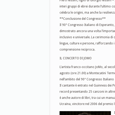
Piero Nissim, figlio di Giorgio Nissim 
interi gruppi di ebrei durante l’ultimo
celebra le origini, ma anche la resilienz
**Conclusione del Congresso**
Il 90° Congresso Italiano di Esperanto,
dimostrato ancora una volta l’import
inclusivo e universale. La cerimonia di
lingue, culture e persone, rafforzando 
comprensione reciproca.
IL CONCERTO DI JOMO
L’artista franco-occitano JoMo, al sec
agosto (ore 21.00) a Montecatini Terme 
nell’ambito del 90° Congresso Italiano 
Il cantante è entrato nel Guinness dei P
record presentando 25 canzoni in altre
è anche autore di libri, tra cui un ma
Ucraïna, vincitore nel 2006 del premio 