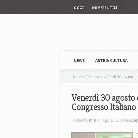
OGGI
NUMERI UTILI
NEWS
ARTE & CULTURA
Home
»
Comune
»
Venerdì 30 agosto ce
Venerdì 30 agosto 
Congresso Italiano
Posted by
ttmt
on Ago 29, 2024 in
Com