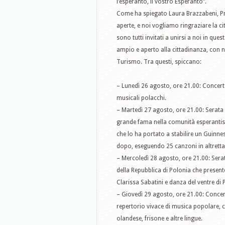
l’esperanto, il vostro Esperanto”.
Come ha spiegato Laura Brazzabeni, Pre
aperte, e noi vogliamo ringraziare la citt
sono tutti invitati a unirsi a noi in qu
ampio e aperto alla cittadinanza, con n
Turismo. Tra questi, spiccano:
– Lunedì 26 agosto, ore 21.00: Concert
musicali polacchi.
– Martedì 27 agosto, ore 21.00: Serata 
grande fama nella comunità esperantista
che lo ha portato a stabilire un Guinnes
dopo, eseguendo 25 canzoni in altretta
– Mercoledì 28 agosto, ore 21.00: Sera
della Repubblica di Polonia che present
Clarissa Sabatini e danza del ventre di
– Giovedì 29 agosto, ore 21.00: Concer
repertorio vivace di musica popolare, ca
olandese, frisone e altre lingue.