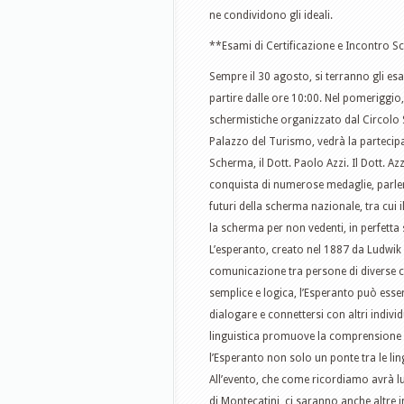
ne condividono gli ideali.
**Esami di Certificazione e Incontro S
Sempre il 30 agosto, si terranno gli esam
partire dalle ore 10:00. Nel pomeriggio
schermistiche organizzato dal Circolo S
Palazzo del Turismo, vedrà la partecipa
Scherma, il Dott. Paolo Azzi. Il Dott. A
conquista di numerose medaglie, parler
futuri della scherma nazionale, tra cui
la scherma per non vedenti, in perfetta 
L’esperanto, creato nel 1887 da Ludwik L
comunicazione tra persone di diverse cu
semplice e logica, l’Esperanto può ess
dialogare e connettersi con altri indivi
linguistica promuove la comprensione rec
l’Esperanto non solo un ponte tra le li
All’evento, che come ricordiamo avrà 
di Montecatini, ci saranno anche altre 