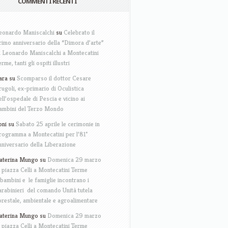
COMMENTI RECENTI
eonardo Maniscalchi
su
Celebrato il
rimo anniversario della “Dimora d’arte”
i Leonardo Maniscalchi a Montecatini
erme, tanti gli ospiti illustri
ara
su
Scomparso il dottor Cesare
rugoli, ex-primario di Oculistica
ell’ospedale di Pescia e vicino ai
ambini del Terzo Mondo
oni
su
Sabato 25 aprile le cerimonie in
rogramma a Montecatini per l’81°
nniversario della Liberazione
aterina Mungo
su
Domenica 29 marzo
n piazza Celli a Montecatini Terme
 bambini e le famiglie incontrano i
arabinieri del comando Unità tutela
orestale, ambientale e agroalimentare
aterina Mungo
su
Domenica 29 marzo
n piazza Celli a Montecatini Terme