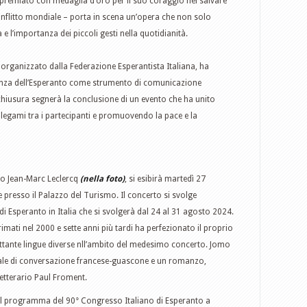
– premiato con medaglia d’oro per il suo coraggio nel salvare
 conflitto mondiale – porta in scena un’opera che non solo
a e l’importanza dei piccoli gesti nella quotidianità.
 organizzato dalla Federazione Esperantista Italiana, ha
anza dell’Esperanto come strumento di comunicazione
 chiusura segnerà la conclusione di un evento che ha unito
i legami tra i partecipanti e promuovendo la pace e la
olo Jean-Marc Leclercq
(nella foto)
, si esibirà martedì 27
presso il Palazzo del Turismo. Il concerto si svolge
di Esperanto in Italia che si svolgerà dal 24 al 31 agosto 2024.
rimati nel 2000 e sette anni più tardi ha perfezionato il proprio
ttante lingue diverse nll’ambito del medesimo concerto. Jomo
nuale di conversazione francese-guascone e un romanzo,
letterario Paul Froment.
Il programma del 90° Congresso Italiano di Esperanto a