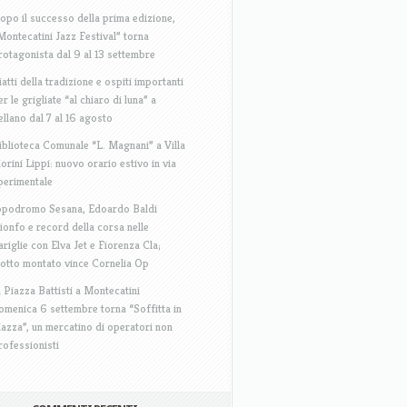
opo il successo della prima edizione,
Montecatini Jazz Festival” torna
rotagonista dal 9 al 13 settembre
iatti della tradizione e ospiti importanti
er le grigliate “al chiaro di luna” a
ellano dal 7 al 16 agosto
iblioteca Comunale “L. Magnani” a Villa
iorini Lippi: nuovo orario estivo in via
perimentale
ppodromo Sesana, Edoardo Baldi
rionfo e record della corsa nelle
ariglie con Elva Jet e Fiorenza Cla;
rotto montato vince Cornelia Op
n Piazza Battisti a Montecatini
omenica 6 settembre torna “Soffitta in
iazza”, un mercatino di operatori non
rofessionisti