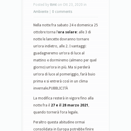
Posted by
ttmt
on Ott 23, 2020 in
Ambiente
|
0 comments
Nella notte fra sabato 24 e domenica 25
ottobre torna l’
ora solare
: alle 3 di
notte le lancette dovranno tornare
un’ora indietro, alle 2. I vantaggi:
guadagneremo un’ora di luce al
mattino e dormiremo (almeno per quel
giorno) un’ora in più. Ma si perderà
un’ora di luce al pomeriggio, farà buio
prima e si entrerà così in un clima
invernale.PUBBLICITÀ
La modifica resterà in vigore fino alla
notte fra il
27 e il 28 marzo 2021
,
quando tornerà l’ora legale.
Peraltro questa abitudine ormai
consolidata in Europa potrebbe finire