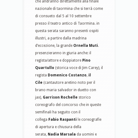
che andranno direttamente alla finale
nazionale di taormina che si terrà come
di consueto dal 5 al 10 settembre
presso il teatro antico di Taormina. in
questa serata saranno presenti ospiti
illustri, a partire dalla madrina
d’eccezione, la grande
Ornella Muti
.
presenzieranno in giuria anche: il
regista/attore e doppiatore
Pino
Quartullo
(storica voce di Jim Carey), il
regista
Domenico Costanzo
,
il
Cile
(cantautore aretino noto per il
brano maria salvador in duetto con
jax),
Garrison Rochelle
storico
coreografo del concorso che in queste
semifinali ha seguito con il
collega
Fabio Raspanti
le coreografie
di apertura e chiusura della
serata,
Nadia Marsala
da uomini e