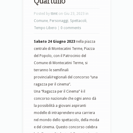
Quartullo
Posted by
ttmt
on Giu 23, 2023 in
Comune
,
Personaggi
,
Spettacoli
,
Tempo Libero
|
0 comments
Sabato 24 Giugno 2023
nella piazza
centrale di Montecatini Terme, Piazza
del Popolo, con il Patrocinio del
Comune di Montecatini Terme, si
terranno le semifinali
provinciali/regionali del concorso “una
ragazza per il cinema”.
Una “Ragazza per il Cinema” è il
concorso nazionale che ogni anno dà
la possibilità a giovani aspiranti
modelle di intraprendere una carriera
nel mondo dello spettacolo, della moda
e del cinema. Questo concorso celebra