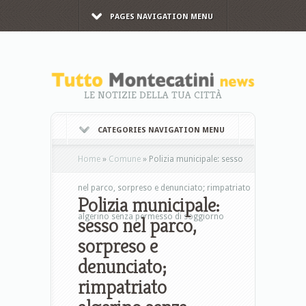
PAGES NAVIGATION MENU
LE NOTIZIE DELLA TUA CITTÀ
CATEGORIES NAVIGATION MENU
Home
»
Comune
»
Polizia municipale: sesso
nel parco, sorpreso e denunciato; rimpatriato
Polizia municipale:
algerino senza permesso di soggiorno
sesso nel parco,
sorpreso e
denunciato;
rimpatriato