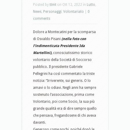
Posted by
ttmt
on Ott 12, 2022 in
Lutto
,
News
,
Personaggi
,
Volontariato
|
0
comments
Dolore a Montecatini per la scomparsa
di Osvaldo Pisani
(nella foto con
l’indimenticata Presidente Ida
Martellini),
conosciutissimo storico
volontario della Società di Soccorso
pubblico. Il presidente Gabriele
Pellegrini ha così commentato la triste
notizia: “Irriverente, sui generis. O lo
amavi o lo odiavi. Negli anni ha sempre
sostenuto l’associazione, prima come
Volontario, poi come Socio, la sua più
grande qualità era di dire sempre quello
che pensava, fregandosene di chi aveva
davanti.
Generoso come pochi, poiché donò le