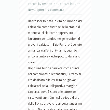
Posted by
ttmt
on Dic 28, 2024 in
Lutto
,
News
,
Sport
|
0 comments
Ha trascorso tutta la vita nel mondo del
calcio sia come custode dello stadio di
Montecatini sia come apprezzato
istruttore per tantissime generazioni di
giovani calciatori. Ezio Ferraro è venuto
a mancare all’età di 64 anni, quando
ancora tanto avrebbe potuto dare allo
sport.
Dopo una buona carriera come punta
nei campionati dilettantistici, Ferraro si
era dedicato alla crescita dei giovani
calciatori della Polisportiva Margine
Coperta, dove è stato allenatore per
circa venti anni. Qui, nel periodo d’oro
della Polisportiva che vinceva tantissimi
titoli in Italia,ha sfornato una nutrita