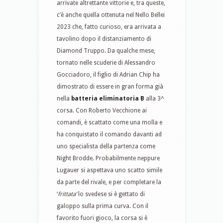
arrivate altrettante vittorie e, tra queste,
c’è anche quella ottenuta nel Nello Bellei
2023 che, fatto curioso, era arrivata a
tavolino dopo il distanziamento di
Diamond Truppo. Da qualche mese,
tornato nelle scuderie di Alessandro
Gocciadoro, il figlio di Adrian Chip ha
dimostrato di essere in gran forma già
nella
batteria eliminatoria B
alla 3^
corsa. Con Roberto Vecchione ai
comandi, è scattato come una molla e
ha conquistato il comando davanti ad
uno specialista della partenza come
Night Brodde. Probabilmente neppure
Lugauer si aspettava uno scatto simile
da parte del rivale, e per completare la
‘
frittata’
lo svedese si è gettato di
galoppo sulla prima curva. Con il
favorito fuori gioco, la corsa si è