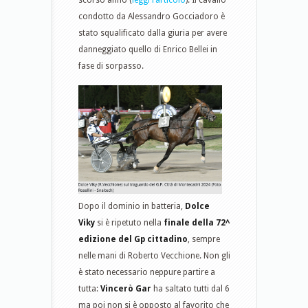
scorso anno (
leggi l’articolo
). Il cavallo
condotto da Alessandro Gocciadoro è
stato squalificato dalla giuria per avere
danneggiato quello di Enrico Bellei in
fase di sorpasso.
Dopo il dominio in batteria,
Dolce
Viky
si è ripetuto nella
finale della 72^
edizione del Gp cittadino
, sempre
nelle mani di Roberto Vecchione. Non gli
è stato necessario neppure partire a
tutta:
Vincerò Gar
ha saltato tutti dal 6
ma poi non si è opposto al favorito che