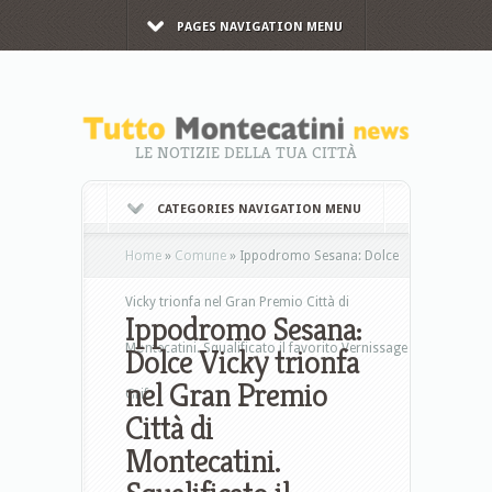
PAGES NAVIGATION MENU
LE NOTIZIE DELLA TUA CITTÀ
CATEGORIES NAVIGATION MENU
Home
»
Comune
»
Ippodromo Sesana: Dolce
Vicky trionfa nel Gran Premio Città di
Ippodromo Sesana:
Montecatini. Squalificato il favorito Vernissage
Dolce Vicky trionfa
nel Gran Premio
Grif
Città di
Montecatini.