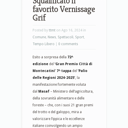
Squalificato il
favorito Vernissage
Grif
Posted by
ttmt
on Ago 16, 2024 in
Comune
,
News
,
Spettacoli
,
Sport
,
Tempo Libero
|
0 comments
Esito a sorpresa della
72^
edizione
del
‘Gran Premio Città di
Montecatini’
7^ tappa
del
‘Palio
delle Regioni 2024-2025’
, la
manifestazione fortemente voluta
dal
Masaf
– Ministero dell’agricoltura,
della sovranità alimentare e delle
foreste – che, con i suoi 21 gran premi
del trotto e del galoppo, mira a
valorizzare l’ippica e le eccellenze
italiane coinvolgendo un ampio