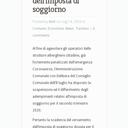
dell’imposta di
soggiorno
Posted by
ttmt
on Lug 14, 2020 in
Comune
,
Economia
,
News
,
Turismo
|
0
comments
Al fine di agevolare gli operatori delle
strutture alberghiere cittadine, già
fortemente penalizzati dall’emergenza
Coronavirus, l’Amministrazione
Comunale con Delibera del Consiglio
Comunale dell’8 luglio ha disposto la
sospensione ed il differimento degli
adempimenti relativi all’imposta di
soggiorno per il secondo trimestre
2020.
Pertanto la scadenza del versamento
dell’imposta di soggiorno dovuta per il