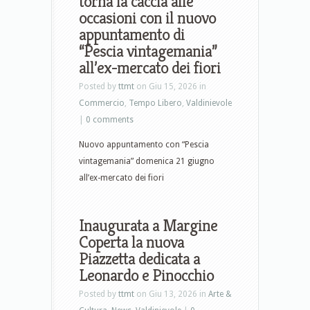
torna la caccia alle
occasioni con il nuovo
appuntamento di
“Pescia vintagemania”
all’ex-mercato dei fiori
Posted by
ttmt
on Giu 15, 2026 in
Commercio
,
Tempo Libero
,
Valdinievole
|
0 comments
Nuovo appuntamento con “Pescia
vintagemania” domenica 21 giugno
all’ex-mercato dei fiori
Inaugurata a Margine
Coperta la nuova
Piazzetta dedicata a
Leonardo e Pinocchio
Posted by
ttmt
on Giu 13, 2026 in
Arte &