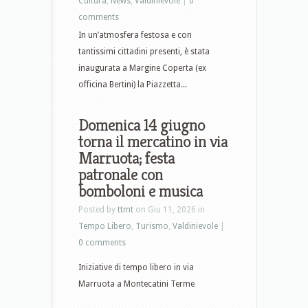
Cultura
,
News
,
Valdinievole
|
0
comments
In un’atmosfera festosa e con
tantissimi cittadini presenti, è stata
inaugurata a Margine Coperta (ex
officina Bertini) la Piazzetta...
Domenica 14 giugno
torna il mercatino in via
Marruota; festa
patronale con
bomboloni e musica
Posted by
ttmt
on Giu 11, 2026 in
Tempo Libero
,
Turismo
,
Valdinievole
|
0 comments
Iniziative di tempo libero in via
Marruota a Montecatini Terme