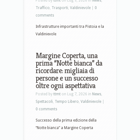
Posted by
ttmt
on Lug 9, 2026 in
News
,
Traffico
,
Trasporti
,
Valdinievole
|
0
comments
Infrastrutture importanti tra Pistoia e la
Valdinievole
Margine Coperta, una
prima “Notte bianca” da
ricordare: migliaia di
persone e un successo
oltre ogni aspettativa
Posted by
ttmt
on Lug 7, 2026 in
News
,
Spettacoli
,
Tempo Libero
,
Valdinievole
|
0 comments
Successo della prima edizione della
“Notte bianca” a Margine Coperta