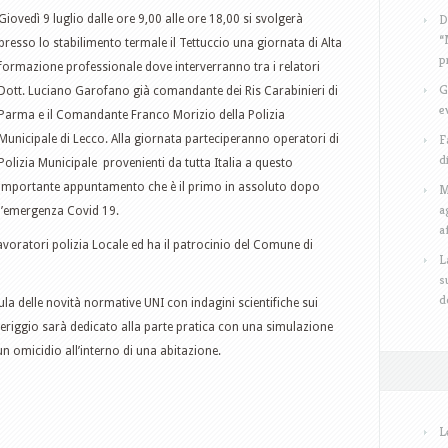
D
Giovedì 9 luglio dalle ore 9,00 alle ore 18,00 si svolgerà
“
presso lo stabilimento termale il Tettuccio una giornata di Alta
p
formazione professionale dove interverranno tra i relatori
G
Dott. Luciano Garofano già comandante dei Ris Carabinieri di
e
Parma e il Comandante Franco Morizio della Polizia
F
Municipale di Lecco. Alla giornata parteciperanno operatori di
d
Polizia Municipale provenienti da tutta Italia a questo
importante appuntamento che è il primo in assoluto dopo
M
a
l’emergenza Covid 19.
a
voratori polizia Locale ed ha il patrocinio del Comune di
L
s
d
aula delle novità normative UNI con indagini scientifiche sui
 pomeriggio sarà dedicato alla parte pratica con una simulazione
 un omicidio all’interno di una abitazione.
L