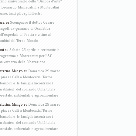
rimo anniversario della “Dimora d’arte”
i Leonardo Maniscalchi a Montecatini
erme, tanti gli ospiti illustri
ara
su
Scomparso il dottor Cesare
rugoli, ex-primario di Oculistica
ell’ospedale di Pescia e vicino ai
ambini del Terzo Mondo
oni
su
Sabato 25 aprile le cerimonie in
rogramma a Montecatini per l’81°
nniversario della Liberazione
aterina Mungo
su
Domenica 29 marzo
n piazza Celli a Montecatini Terme
 bambini e le famiglie incontrano i
arabinieri del comando Unità tutela
orestale, ambientale e agroalimentare
aterina Mungo
su
Domenica 29 marzo
n piazza Celli a Montecatini Terme
 bambini e le famiglie incontrano i
arabinieri del comando Unità tutela
orestale, ambientale e agroalimentare