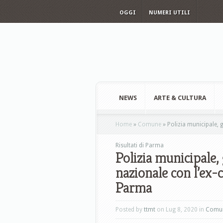
OGGI
NUMERI UTILI
NEWS
ARTE & CULTURA
Home
»
Comune
»
Polizia municipale, 
Risultati di Parma
Polizia municipale,
nazionale con l’ex-
Parma
Posted by
ttmt
on Lug 8, 2020 in
Comu