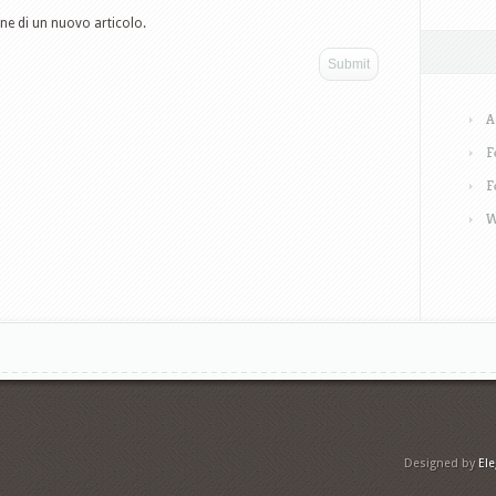
one di un nuovo articolo.
A
F
F
W
Designed by
El