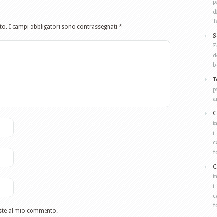
p
d
T
to.
I campi obbligatori sono contrassegnati
*
S
F
d
b
T
p
a
C
i
i
c
f
C
i
i
c
f
poste al mio commento.