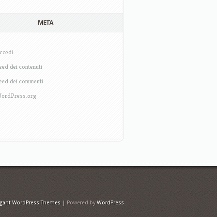
META
ccedi
eed dei contenuti
eed dei commenti
ordPress.org
egant WordPress Themes
| Powered by
WordPress