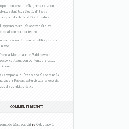
opo il successo della prima edizione,
Montecatini Jazz Festival” torna
rotagonista dal 9 al 13 settembre
li appuntamenti, gli spettacoli e gli
venti al cinema e in teatro
armacie e servizi: numeri utili a portata
i mano
eteo a Montecatini e Valdinievole:
gosto continua con bel tempo e caldo
fricano
a scomparsa di Francesco Guccini nella
ua casa a Pavana: intervistato in osteria
opo il suo ultimo disco
COMMENTI RECENTI
eonardo Maniscalchi
su
Celebrato il