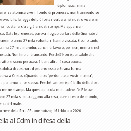
diplomatici, mina
deterrenza atomica vive in fondo di promesse: non ti anniento se
vedibile, la legge del più forte riverbera nel nostro vivere, in
pina i coetanei c’era già ai nostri tempi. Ma appariva –
. Date le premesse, pareva illogico parlare delle Giornate di
seiesimo anno 27 mila volontari l’hanno vissuta. E sono tanti,
 ma 27 mila individui, carichi di lavoro, pensieri, immersi nel
utti. Non fino al disincanto. Perché? Non è pensabile che
ratto si siano persuasi. Il bene altrui è cosa buona.
ibilità di costruire il proprio essere.Strana forma
buiva a Cristo. «Quando dice: “perdonate ai vostri nemici”,
per amor di se stesso. Perché l’amore è più bello dell’odio».
io me ne scampi. Ma questa piccola moltitudine c’è. E le sue
e in 27 mila si sottraggono alla resa, pure il resto del mondo,
denza del male.
rriere della Sera / Buone notizie, 16 febbraio 2026
lla al Cdm in difesa della