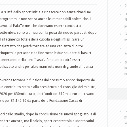
P
La “Città dello sport” inizia a rinascere non senza ritardi nei
D
programmi e non senza anche le immancabili polemiche. I
“
p
lavori al PalaTerme, che dovevano essere conclusi a
settembre, sono ultimati con la posa del nuovo parquet, dopo
G
e
il rifacimento totale della cupola e degli infissi. Sarà un
palazzetto che potrà tornare ad una capienza di oltre
F
cinquemila persone e da fine mese le due squadre di basket
d
torneranno nella loro “casa”. L’impianto potrà essere
M
utilizzato anche per altre manifestazioni di grande affluenza
l
r
ovrebbe tornare in funzione dal prossimo anno: l’importo dei
un contributo statale alla presidenza del consiglio dei ministri,
 2020 per 630mila euro, altri fondi per 610mila euro derivano
e, e per 31.145,10 da parte della Fondazione Cassa di
L
ori dello stadio, dopo la conclusione dei nuovi spogliatoi e di
p
attendere ancora, ma il calcio, sport-cenerentola a Montecatini
d