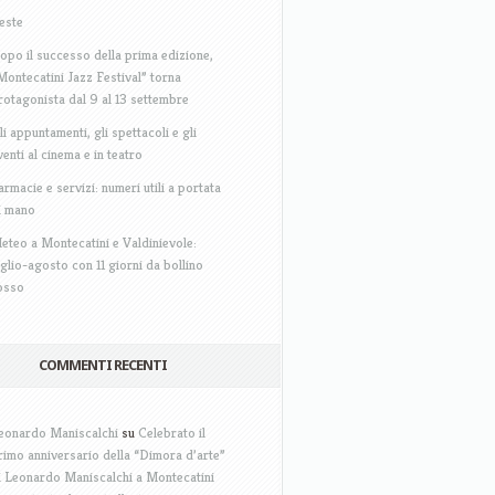
este
opo il successo della prima edizione,
Montecatini Jazz Festival” torna
rotagonista dal 9 al 13 settembre
li appuntamenti, gli spettacoli e gli
venti al cinema e in teatro
armacie e servizi: numeri utili a portata
i mano
eteo a Montecatini e Valdinievole:
uglio-agosto con 11 giorni da bollino
osso
COMMENTI RECENTI
eonardo Maniscalchi
su
Celebrato il
rimo anniversario della “Dimora d’arte”
i Leonardo Maniscalchi a Montecatini