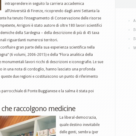
intraprendere in seguito la carriera accademica
all’Università di Firenze, ricoprendo dagli anni Settanta la
ente ha tenuto l’insegnamento di Conservazione delle risorse
A
etente, Arrigoni è stato autore di oltre 180 lavori scientifici
F
ndemiche della Sardegna – della descrizione di più di 45 taxa
F
onali riguardanti numerosi territori.
 confluire gran parte della sua esperienza scientifica nella
W
degna” (6 volumi, 2006-2015) e della “Flora analitica della
monumentali lavori ricchi di descrizioni e iconografie. Le sue
ino in una nota di cordoglio, hanno lasciato una profonda
queste due regioni e costituiscono un punto di riferimento
sa parrocchiale di Ponte Buggianese e la salma è stata poi
i che raccolgono medicine
La liberal-democrazia,
quale destino inevitabile
delle genti, sembra (per