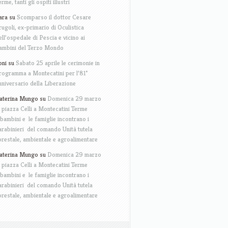
erme, tanti gli ospiti illustri
ara
su
Scomparso il dottor Cesare
rugoli, ex-primario di Oculistica
ell’ospedale di Pescia e vicino ai
ambini del Terzo Mondo
oni
su
Sabato 25 aprile le cerimonie in
rogramma a Montecatini per l’81°
nniversario della Liberazione
aterina Mungo
su
Domenica 29 marzo
n piazza Celli a Montecatini Terme
 bambini e le famiglie incontrano i
arabinieri del comando Unità tutela
orestale, ambientale e agroalimentare
aterina Mungo
su
Domenica 29 marzo
n piazza Celli a Montecatini Terme
 bambini e le famiglie incontrano i
arabinieri del comando Unità tutela
orestale, ambientale e agroalimentare