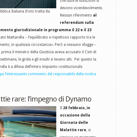
che tutte le istituzioni si
devono vicendevolmente.
bblica Italiana (Foto tratta da
Nessun riferimento
al
referendum sulla
mento giurisdizionale in programma il 22 e il 23
ato Mattarella ‒ l’equilibrato e rispettoso rapporto tra le
omento, in qualsiasi circostanza». Però a nessuno sfugge –
 prima il ministro della Giustizia aveva accusato il Csm di
timane, le grida e gli insulti si levano alti. Per questo la
rella è a difesa dell’intero impianto costituzionale
qui l’interessante commento del responsabile della nostra
attie rare: l’impegno di Dynamo
Il
28 febbraio, in
occasione della
Giornata delle
Malattie rare
, si