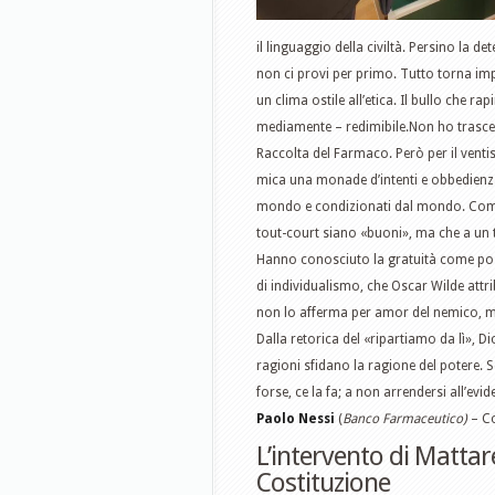
il linguaggio della civiltà. Persino la 
non ci provi per primo. Tutto torna impre
un clima ostile all’etica. Il bullo che ra
mediamente – redimibile.Non ho trasceso
Raccolta del Farmaco. Però per il venti
mica una monade d’intenti e obbedienza,
mondo e condizionati dal mondo. Come t
tout-court siano «buoni», ma che a un t
Hanno conosciuto la gratuità come poss
di individualismo, che Oscar Wilde attri
non lo afferma per amor del nemico, ma 
Dalla retorica del «ripartiamo da lì», D
ragioni sfidano la ragione del potere. S
forse, ce la fa; a non arrendersi all’evi
Paolo Nessi
(
Banco Farmaceutico)
– Co
L’intervento di Mattare
Costituzione