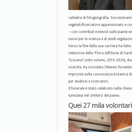
cattedra di Fitogeografia. Successivam
vegetali.Ricercatore appassionato e comp
– con contributi notevoli sulle piante e
nuovi per la scienza e di studi vegetazi
Verso la fine della sua carriera ha fatto
redazione della “Flora dell’Isola di Sar
Toscana” (otto volumi, 2016-2020), due 
ricerche, ha ricordato l’Ateneo fiorent
impronta sulla conoscenza botanica di 
per studiosi e ricercatori.
Il funerale è stato celebrato nella chie
tumulata nel cimitero del paese.
Quei 27 mila volontar