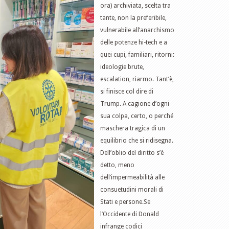
ora) archiviata, scelta tra
tante, non la preferibile,
vulnerabile all’anarchismo
delle potenze hi-tech e a
quei cupi, familiari, ritorni:
ideologie brute,
escalation, riarmo. Tant’è,
si finisce col dire di
Trump. A cagione d’ogni
sua colpa, certo, o perché
maschera tragica di un
equilibrio che si ridisegna.
Dell’oblio del diritto s’è
detto, meno
dell’impermeabilità alle
consuetudini morali di
Stati e persone.Se
l’Occidente di Donald
infrange codici