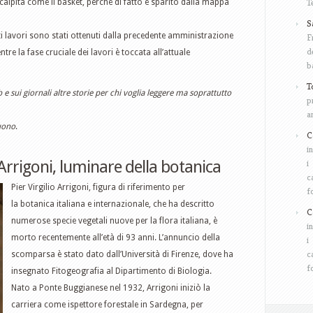
T
scalpita come il basket, perché di fatto è sparito dalla mappa
S
ti lavori sono stati ottenuti dalla precedente amministrazione
F
d
re la fase cruciale dei lavori è toccata all’attuale
b
T
 sui giornali altre storie per chi voglia leggere ma soprattutto
p
a
guono
.
C
i
o Arrigoni, luminare della botanica
i
c
Pier Virgilio Arrigoni, figura di riferimento per
f
la botanica italiana e internazionale, che ha descritto
C
numerose specie vegetali nuove per la flora italiana, è
i
morto recentemente all’età di 93 anni. L’annuncio della
i
c
scomparsa è stato dato dall’Università di Firenze, dove ha
f
insegnato Fitogeografia al Dipartimento di Biologia.
Nato a Ponte Buggianese nel 1932, Arrigoni iniziò la
carriera come ispettore forestale in Sardegna, per