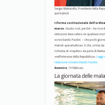
Sergio Mattarella, Presidente della Repu
quirinale.it)
riforma costituzionale dell’ordina
marzo
. Giusto così, perché ‒ ha ricord
istituzioni deve valere «in qualsiasi m
scrive Danilo Paolini – che pochi giorni
metodi «paramafiosi». E che, ormai da set
richiesta di «rispetto» da parte di Matta
«nell’interesse della Repubblica».
Leggi 
redazione romana Danilo Paolini.
Avvenire
, 19 febbraio
La giornata delle mal