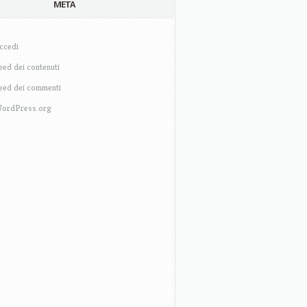
META
ccedi
eed dei contenuti
eed dei commenti
ordPress.org