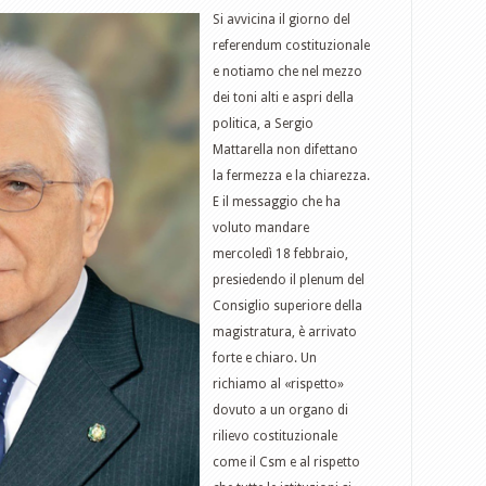
Si avvicina il giorno del
referendum costituzionale
e notiamo che nel mezzo
dei toni alti e aspri della
politica, a Sergio
Mattarella non difettano
la fermezza e la chiarezza.
E il messaggio che ha
voluto mandare
mercoledì 18 febbraio,
presiedendo il plenum del
Consiglio superiore della
magistratura, è arrivato
forte e chiaro. Un
richiamo al «rispetto»
dovuto a un organo di
rilievo costituzionale
come il Csm e al rispetto