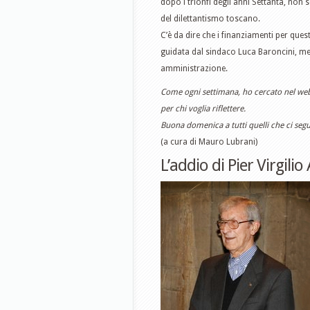
dopo i trionfi degli anni Settanta, non 
del dilettantismo toscano.
C’è da dire che i finanziamenti per ques
guidata dal sindaco Luca Baroncini, ment
amministrazione.
Come ogni settimana, ho cercato nel web e
per chi voglia riflettere.
Buona domenica a tutti quelli che ci se
(a cura di Mauro Lubrani)
L’addio di Pier Virgili