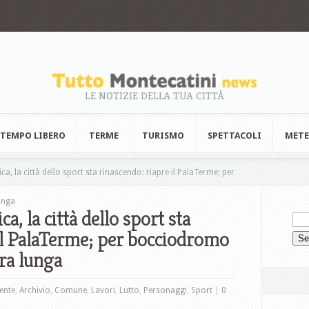
LE NOTIZIE DELLA TUA CITTÀ
TEMPO LIBERO
TERME
TURISMO
SPETTACOLI
MET
a, la città dello sport sta rinascendo: riapre il PalaTerme; per
unga
a, la città dello sport sta
 il PalaTerme; per bocciodromo
ora lunga
ente
,
Archivio
,
Comune
,
Lavori
,
Lutto
,
Personaggi
,
Sport
|
0