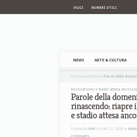
OGGI
NUMERI UTILI
NEWS
ARTE & CULTURA
Home
»
Ambiente
»
Parole della domenic
bocciodromo e stadio attesa ancora l
Parole della domenic
rinascendo: riapre
e stadio attesa anc
Posted by
ttmt
on Feb 22, 2026 in
Ambi
comments