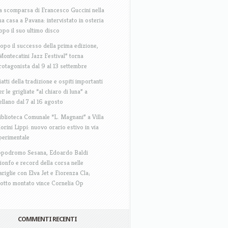
a scomparsa di Francesco Guccini nella
ua casa a Pavana: intervistato in osteria
opo il suo ultimo disco
opo il successo della prima edizione,
Montecatini Jazz Festival” torna
rotagonista dal 9 al 13 settembre
iatti della tradizione e ospiti importanti
er le grigliate “al chiaro di luna” a
ellano dal 7 al 16 agosto
iblioteca Comunale “L. Magnani” a Villa
iorini Lippi: nuovo orario estivo in via
perimentale
ppodromo Sesana, Edoardo Baldi
rionfo e record della corsa nelle
ariglie con Elva Jet e Fiorenza Cla;
rotto montato vince Cornelia Op
COMMENTI RECENTI