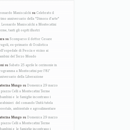
eonardo Maniscalchi
su
Celebrato il
rimo anniversario della “Dimora d’arte”
i Leonardo Maniscalchi a Montecatini
erme, tanti gli ospiti illustri
ara
su
Scomparso il dottor Cesare
rugoli, ex-primario di Oculistica
ell’ospedale di Pescia e vicino ai
ambini del Terzo Mondo
oni
su
Sabato 25 aprile le cerimonie in
rogramma a Montecatini per l’81°
nniversario della Liberazione
aterina Mungo
su
Domenica 29 marzo
n piazza Celli a Montecatini Terme
 bambini e le famiglie incontrano i
arabinieri del comando Unità tutela
orestale, ambientale e agroalimentare
aterina Mungo
su
Domenica 29 marzo
n piazza Celli a Montecatini Terme
 bambini e le famiglie incontrano i