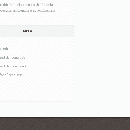
arabinieri del comando Unità tutela
orestale, ambientale e agroalimentare
META
ccedi
eed dei contenuti
eed dei commenti
ordPress.org