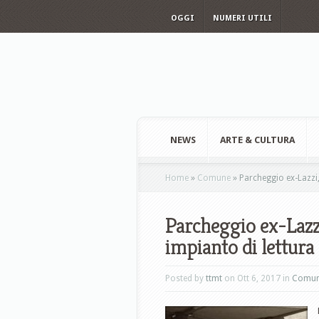
OGGI
NUMERI UTILI
NEWS
ARTE & CULTURA
Home
»
Comune
»
Parcheggio ex-Lazzi, 
Parcheggio ex-Lazzi
impianto di lettura
Posted by
ttmt
on Ott 6, 2017 in
Comu