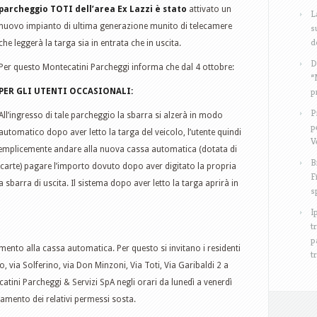
parcheggio TOTI dell’area Ex Lazzi è stato
attivato un
L
nuovo impianto di ultima generazione munito di telecamere
s
d
che leggerà la targa sia in entrata che in uscita.
D
Per questo Montecatini Parcheggi informa che dal 4 ottobre:
“
p
PER GLI UTENTI OCCASIONALI:
P
All’ingresso di tale parcheggio la sbarra si alzerà in modo
p
automatico dopo aver letto la targa del veicolo, l’utente quindi
V
semplicemente andare alla nuova cassa automatica (dotata di
B
arte) pagare l’importo dovuto dopo aver digitato la propria
F
la sbarra di uscita. Il sistema dopo aver letto la targa aprirà in
s
I
t
p
amento alla cassa automatica. Per questo si invitano i residenti
t
, via Solferino, via Don Minzoni, Via Toti, Via Garibaldi 2 a
ecatini Parcheggi & Servizi SpA negli orari da lunedì a venerdì
uamento dei relativi permessi sosta.