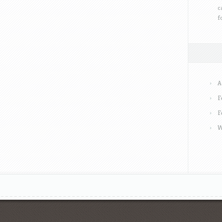
c
f
A
F
F
W