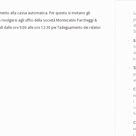
L
mento alla cassa automatica. Per questo si invitano gli
p
 rivolgersi agli uffici della società Montecatini Parcheggi &
d
dì dalle ore 9:00 alle ore 12:30 per l’adeguamento dei relativi
T
S
F
d
b
T
p
a
C
i
i
c
f
C
i
i