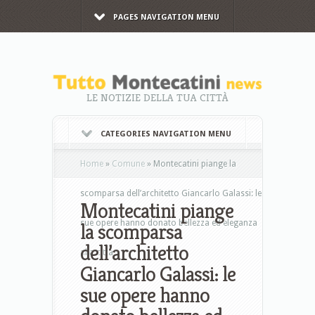
PAGES NAVIGATION MENU
LE NOTIZIE DELLA TUA CITTÀ
CATEGORIES NAVIGATION MENU
Home
»
Comune
»
Montecatini piange la
scomparsa dell’architetto Giancarlo Galassi: le
Montecatini piange
sue opere hanno donato bellezza ed eleganza
la scomparsa
dell’architetto
alla città
Giancarlo Galassi: le
sue opere hanno