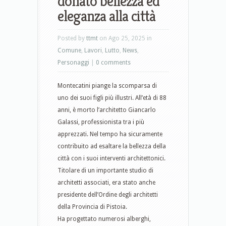
donato bellezza ed
eleganza alla città
Posted by
ttmt
on Ago 25, 2025 in
Comune
,
Lavori
,
Lutto
,
News
,
Personaggi
|
0 comments
Montecatini piange la scomparsa di
uno dei suoi figli più illustri. All’età di 88
anni, è morto l’architetto Giancarlo
Galassi, professionista tra i più
apprezzati. Nel tempo ha sicuramente
contribuito ad esaltare la bellezza della
città con i suoi interventi architettonici.
Titolare di un importante studio di
architetti associati, era stato anche
presidente dell’Ordine degli architetti
della Provincia di Pistoia.
Ha progettato numerosi alberghi,